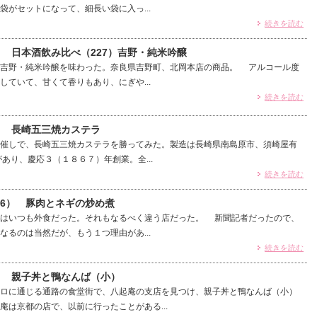
がセットになって、細長い袋に入っ...
続きを読む
） 日本酒飲み比べ（227）吉野・純米吟醸
吉野・純米吟醸を味わった。奈良県吉野町、北岡本店の商品。 アルコール度
していて、甘くて香りもあり、にぎや...
続きを読む
） 長崎五三焼カステラ
催しで、長崎五三焼カステラを勝ってみた。製造は長崎県南島原市、須崎屋有
あり、慶応３（１８６７）年創業。全...
続きを読む
76） 豚肉とネギの炒め煮
はいつも外食だった。それもなるべく違う店だった。 新聞記者だったので、
なるのは当然だが、もう１つ理由があ...
続きを読む
5） 親子丼と鴨なんば（小）
ロに通じる通路の食堂街で、八起庵の支店を見つけ、親子丼と鴨なんば（小）
庵は京都の店で、以前に行ったことがある...