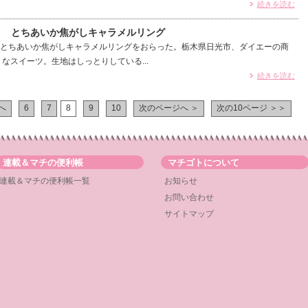
続きを読む
4） とちあいか焦がしキャラメルリング
とちあいか焦がしキャラメルリングをおらった。栃木県日光市、ダイエーの商
なスイーツ。生地はしっとりしている...
続きを読む
へ
6
7
8
9
10
次のページへ ＞
次の10ページ ＞＞
連載＆マチの便利帳
マチゴトについて
連載＆マチの便利帳一覧
お知らせ
お問い合わせ
サイトマップ