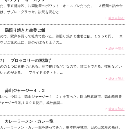
た。東京都港区、片岡物産のボワット・オ・スブレだった。 ３種類の詰め合
は、サブレ・グラッセ。説明を読むと...
続きを読む
） 鶏照り焼きと生姜ご飯
ので、駅弁を買って社内で食べた。鶏照り焼きと生姜ご飯、１２５０円。 車
ウガご飯の上に、鶏のそぼろと玉子の...
続きを読む
77） ブロッコリーの素揚げ
のの１つに素揚げがある。油で揚げるだけなので、誰にもできる。技術などい
いものがある。 フライドポテトも、...
続きを読む
） 蒜山ジャージー４．２
比べ、今回は「蒜山ジャージー４．２」を買った。岡山県真庭市、蒜山酪農農
ャージー生乳１００％使用、成分無調...
続きを読む
8） カレーラーメン・カレー龍
カレーラーメン・カレー龍を勝ってみた。熊本県宇城市、日の出製粉の商品。