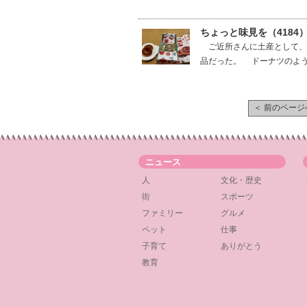
ちょっと味見を（418
ご近所さんに土産として、
品だった。 ドーナツのよう
＜ 前のページ
ニュース
人
文化・歴史
街
スポーツ
ファミリー
グルメ
ペット
仕事
子育て
ありがとう
教育