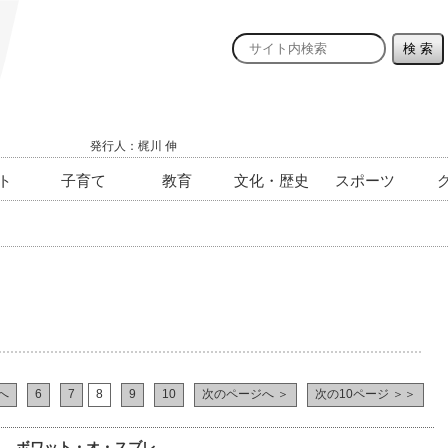
発行人：梶川 伸
ト
子育て
教育
文化・歴史
スポーツ
へ
6
7
8
9
10
次のページへ ＞
次の10ページ ＞＞
） ボワット・オ・スブレ