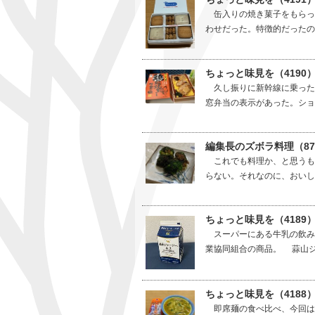
缶入りの焼き菓子をもらっ
わせだった。特徴的だったの
ちょっと味見を（4190
久し振りに新幹線に乗った
窓弁当の表示があった。ショ
編集長のズボラ料理（8
これでも料理か、と思うも
らない。それなのに、おいし
ちょっと味見を（4189
スーパーにある牛乳の飲み
業協同組合の商品。 蒜山ジ
ちょっと味見を（418
即席麺の食べ比べ、今回は