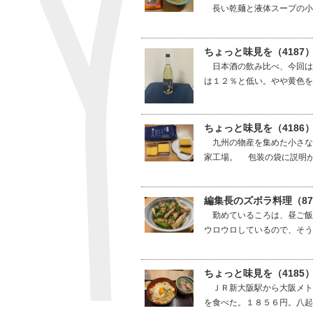
長い乾麺と液体スープの小袋
ちょっと味見を（4187
日本酒の飲み比べ、今回は
は１２％と低い。やや黄色を
ちょっと味見を（4186
九州の物産を集めた小さな
家工場。 包装の袋に説明が
編集長のズボラ料理（8
勤めているころは、昼ご飯
ウロウロしているので、そう
ちょっと味見を（418
ＪＲ新大阪駅から大阪メト
を食べた。１８５６円。八起