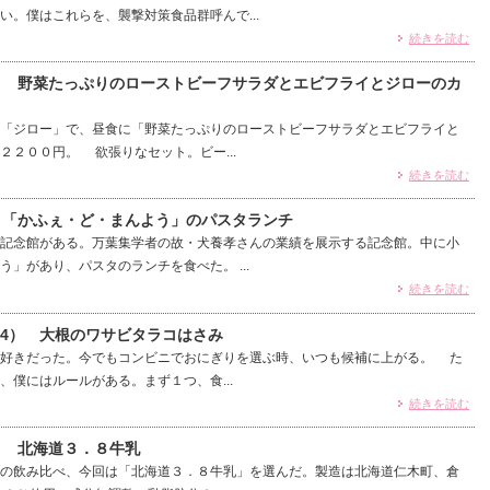
い。僕はこれらを、襲撃対策食品群呼んで...
続きを読む
0） 野菜たっぷりのローストビーフサラダとエビフライとジローのカ
「ジロー」で、昼食に「野菜たっぷりのローストビーフサラダとエビフライと
２２００円。 欲張りなセット。ビー...
続きを読む
9）「かふぇ・ど・まんよう」のパスタランチ
記念館がある。万葉集学者の故・犬養孝さんの業績を展示する記念館。中に小
」があり、パスタのランチを食べた。 ...
続きを読む
74） 大根のワサビタラコはさみ
好きだった。今でもコンビニでおにぎりを選ぶ時、いつも候補に上がる。 た
、僕にはルールがある。まず１つ、食...
続きを読む
） 北海道３．８牛乳
の飲み比べ、今回は「北海道３．８牛乳」を選んだ。製造は北海道仁木町、倉