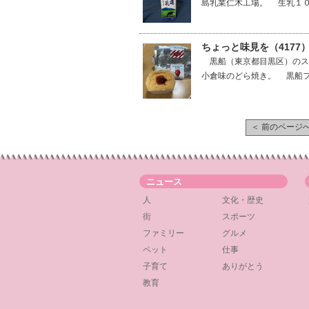
島乳業仁木工場。 生乳１０
ちょっと味見を（4177
黒船（東京都目黒区）のス
小倉味のどら焼き。 黒船フ
＜ 前のページ
ニュース
人
文化・歴史
街
スポーツ
ファミリー
グルメ
ペット
仕事
子育て
ありがとう
教育