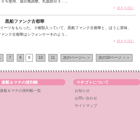
０％使用、成分無調整。乳脂肪分３．...
続きを読む
） 黒船ファンク古都華
イーツをもらった。３種類入っていて、黒船ファンク古都華と、ほうじ茶味、
ァンク古都華はシフォンケーキのよう...
続きを読む
へ
7
8
9
10
11
次のページへ ＞
次の10ページ ＞＞
連載＆マチの便利帳
マチゴトについて
連載＆マチの便利帳一覧
お知らせ
お問い合わせ
サイトマップ