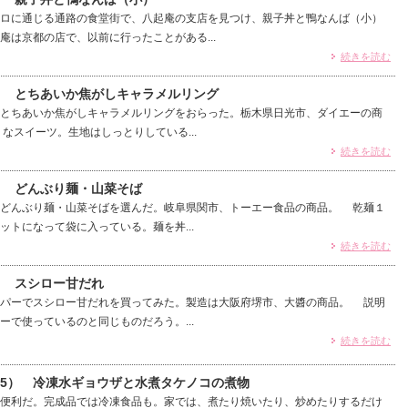
ロに通じる通路の食堂街で、八起庵の支店を見つけ、親子丼と鴨なんば（小）
庵は京都の店で、以前に行ったことがある...
続きを読む
4） とちあいか焦がしキャラメルリング
とちあいか焦がしキャラメルリングをおらった。栃木県日光市、ダイエーの商
なスイーツ。生地はしっとりしている...
続きを読む
） どんぶり麺・山菜そば
どんぶり麺・山菜そばを選んだ。岐阜県関市、トーエー食品の商品。 乾麺１
ットになって袋に入っている。麺を丼...
続きを読む
） スシロー甘だれ
パーでスシロー甘だれを買ってみた。製造は大阪府堺市、大醬の商品。 説明
ーで使っているのと同じものだろう。...
続きを読む
75） 冷凍水ギョウザと水煮タケノコの煮物
便利だ。完成品では冷凍食品も。家では、煮たり焼いたり、炒めたりするだけ