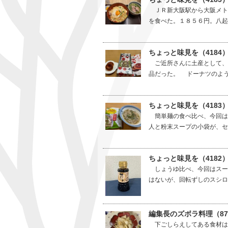
ＪＲ新大阪駅から大阪メト
を食べた。１８５６円。八起
ちょっと味見を（418
ご近所さんに土産として、
品だった。 ドーナツのよう
ちょっと味見を（4183
簡単麺の食べ比べ、今回は
人と粉末スープの小袋が、セ
ちょっと味見を（4182
しょうゆ比べ、今回はスー
はないが、回転ずしのスシロ
編集長のズボラ料理（8
下ごしらえしてある食材は