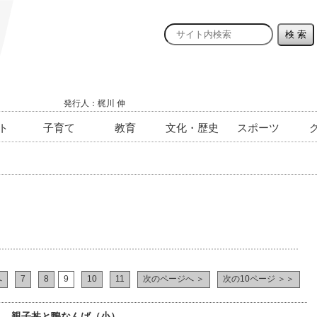
発行人：梶川 伸
ト
子育て
教育
文化・歴史
スポーツ
へ
7
8
9
10
11
次のページへ ＞
次の10ページ ＞＞
5） 親子丼と鴨なんば（小）