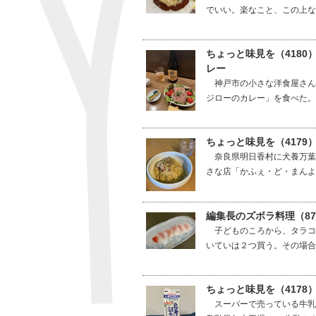
でいい。楽なこと、この上な
ちょっと味見を（418
レー
神戸市の小さな洋食屋さん
ジローのカレー」を食べた。
ちょっと味見を（417
奈良県明日香村に犬養万葉
さな店「かふぇ・ど・まんよう
編集長のズボラ料理（8
子どものころから、タラコ
いていは２つ買う。その場合
ちょっと味見を（4178
スーパーで売っている牛乳