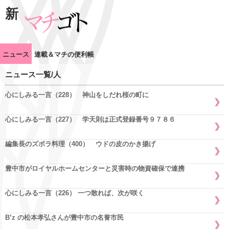
新
ニュース
連載＆マチの便利帳
ニュース一覧/人
心にしみる一言（228） 神山をしだれ桜の町に
心にしみる一言（227） 学天則は正式登録番号９７８６
編集長のズボラ料理（400） ウドの皮のかき揚げ
豊中市がロイヤルホームセンターと災害時の物資確保で連携
心にしみる一言（226） 一つ散れば、次が咲く
B’z の松本孝弘さんが豊中市の名誉市民