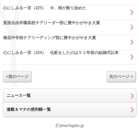
心にしみる一言（225） 今、桜が散り始めた
箕面自由学園高校チアリーダー部に豊中かがやき大賞
梅花中学校チアリーディング部に豊中かがやき大賞
心にしみる一言（224） 化粧をしたのは５１年前の結婚式以来
<前のページ
次のページ >
ニュース一覧
連載＆マチの便利帳一覧
(C)machigoto.jp