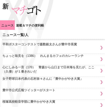
新
ニュース
連載＆マチの便利帳
ニュース一覧/人
平和ポスターコンテストで嘉数銀太さんが豊中市長賞
ちょっと味見を（1386） れんまるカフェのカレーランチ
心にしみる一言（170） 青森から山口まで日本海を見たが、ここ
（久僧）が１番きれいだ
女子野球日本代表の石村奈々さんに「豊中かがやき大賞」
豊中市公式広報ツイッターがスタート
桜塚高校軽音学部に豊中かがやき大賞