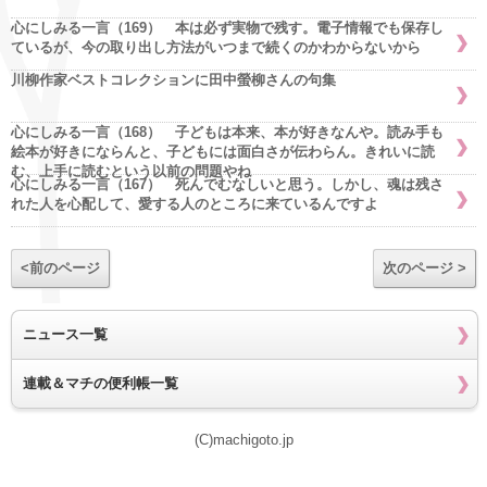
心にしみる一言（169） 本は必ず実物で残す。電子情報でも保存し
ているが、今の取り出し方法がいつまで続くのかわからないから
川柳作家ベストコレクションに田中螢柳さんの句集
心にしみる一言（168） 子どもは本来、本が好きなんや。読み手も
絵本が好きにならんと、子どもには面白さが伝わらん。きれいに読
む、上手に読むという以前の問題やね
心にしみる一言（167） 死んでむなしいと思う。しかし、魂は残さ
れた人を心配して、愛する人のところに来ているんですよ
<前のページ
次のページ >
ニュース一覧
連載＆マチの便利帳一覧
(C)machigoto.jp