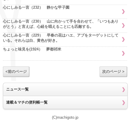
心にしみる一言（232） 静かな甲子園
心にしみる一言（230） 山に向かって手を合わせて、「いつもあり
がとう」と言えば、心経を唱えることにも匹敵する。
心にしみる一言（229） 早春の花はハエ、アブをターゲットにして
いる。それらは白、黄色が好き。
ちょっと味見を(1924） 夢都祁米
<前のページ
次のページ >
ニュース一覧
連載＆マチの便利帳一覧
(C)machigoto.jp