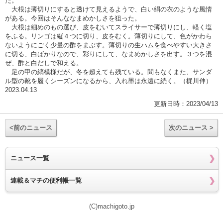
た。
大根は薄切りにすると透けて見えるようで、白い絹の衣のような風情
がある。今回はそんななまめかしさを狙った。
大根は細めのもの選び、皮をむいてスライサーで薄切りにし、軽く塩
をふる。リンゴは縦４つに切り、皮をむく。薄切りにして、色がかわら
ないようにごく少量の酢をまぶす。薄切りの生ハムを食べやすい大きさ
に切る、白ばかりなので、彩りにして、なまめかしさを出す。３つを混
ぜ、酢と白だしで和える。
足の甲の縞模様だが、冬を超えても残ている。間もなくまた、サンダ
ル型の靴を履くシーズンになるから、入れ墨は永遠に続く。（梶川伸）
2023.04.13
更新日時：2023/04/13
<前のニュース
次のニュース >
ニュース一覧
連載＆マチの便利帳一覧
(C)machigoto.jp