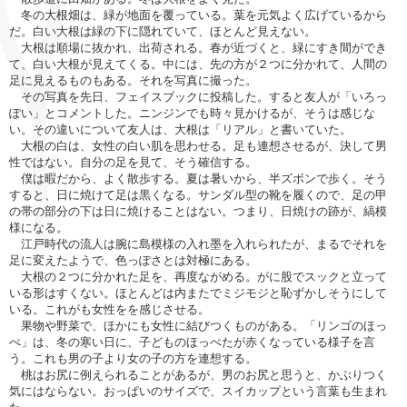
冬の大根畑は、緑が地面を覆っている。葉を元気よく広げているから
だ。白い大根は緑の下に隠れていて、ほとんど見えない。
大根は順場に抜かれ、出荷される。春が近づくと、緑にすき間ができ
て、白い大根が見えてくる。中には、先の方が２つに分かれて、人間の
足に見えるものもある。それを写真に撮った。
その写真を先日、フェイスブックに投稿した。すると友人が「いろっ
ぽい」とコメントした。ニンジンでも時々見かけるが、そうは感じな
い。その違いについて友人は、大根は「リアル」と書いていた。
大根の白は、女性の白い肌を思わせる。足も連想させるが、決して男
性ではない。自分の足を見て、そう確信する。
僕は暇だから、よく散歩する。夏は暑いから、半ズボンで歩く。そう
すると、日に焼けて足は黒くなる。サンダル型の靴を履くので、足の甲
の帯の部分の下は日に焼けることはない。つまり、日焼けの跡が、縞模
様になる。
江戸時代の流人は腕に島模様の入れ墨を入れられたが、まるでそれを
足に変えたようで、色っぽさとは対極にある。
大根の２つに分かれた足を、再度ながめる。がに股でスックと立って
いる形はすくない。ほとんどは内またでミジモジと恥ずかしそうにして
いる。これがも女性をを感じさせる。
果物や野菜で、ほかにも女性に結びつくものがある。「リンゴのほっ
ぺ」は、冬の寒い日に、子どものほっぺたが赤くなっている様子を言
う。これも男の子より女の子の方を連想する。
桃はお尻に例えられることがあるが、男のお尻と思うと、かぶりつく
気にはならない。おっぱいのサイズで、スイカップという言葉も生まれ