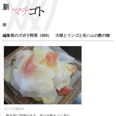
新
街
編集長のズボラ料理（658） 大根とリンゴと生ハムの酢の物
スケスケ感が命
散歩道に田畑がある。冬は大根をよく見た。