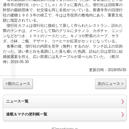
通寺市の偕行社（かいこうしゃ）カフェに案内した。偕行社は旧陸軍の
幹部の親睦団体で、社交場も同じ名前がついている。善通寺市の旧偕行
社の建物１９０３年の竣工で、今はは市役所の敷地内にあり、重要文化
財に指定されている。
偕行社カフェは偕行社に接続して新しく作られたレストラン。訪れた
際のランチは、メーンとして鶏のグリルにタケノコ、カボチャ、ニンジ
ンなどがつき、トマトのソースだった。キノコや野菜のスープ、サラ
ダ、小鉢、ご飯、デザート、コーヒーか紅茶がセットになっている。
食事の後、偕行社の内部を見学（無料）するのが、ランチ以上の目的
だった。淡い青と白を基調にした落ち着いた色調。訪ねた日は翌日に結
婚披露宴を控え、広い部屋には丸テーブルが並べられていた。（梶川
伸）2018.05.30
更新日時：2018/05/30
<前のニュース
次のニュース >
ニュース一覧
連載＆マチの便利帳一覧