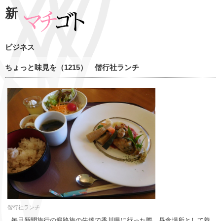
新
ビジネス
ちょっと味見を（1215） 偕行社ランチ
偕行社ランチ
毎日新聞旅行の遍路旅の先達で香川県に行った際、昼食場所として善