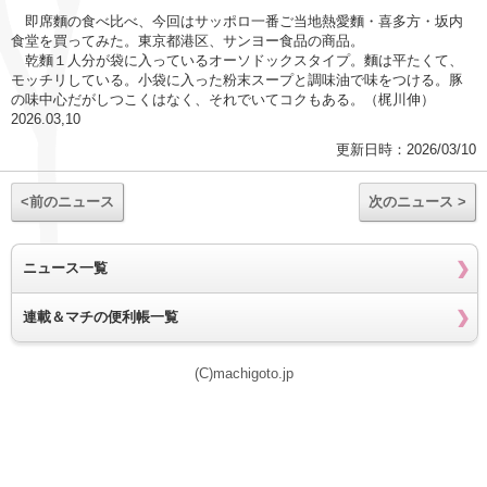
即席麵の食べ比べ、今回はサッポロ一番ご当地熱愛麵・喜多方・坂内
食堂を買ってみた。東京都港区、サンヨー食品の商品。
乾麵１人分が袋に入っているオーソドックスタイプ。麵は平たくて、
モッチリしている。小袋に入った粉末スープと調味油で味をつける。豚
の味中心だがしつこくはなく、それでいてコクもある。（梶川伸）
2026.03,10
更新日時：2026/03/10
<前のニュース
次のニュース >
ニュース一覧
連載＆マチの便利帳一覧
(C)machigoto.jp