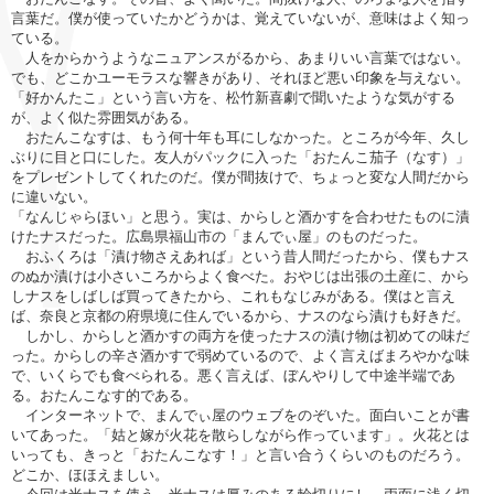
言葉だ。僕が使っていたかどうかは、覚えていないが、意味はよく知っ
ている。
人をからかうようなニュアンスがるから、あまりいい言葉ではない。
でも、どこかユーモラスな響きがあり、それほど悪い印象を与えない。
「好かんたこ」という言い方を、松竹新喜劇で聞いたような気がする
が、よく似た雰囲気がある。
おたんこなすは、もう何十年も耳にしなかった。ところが今年、久し
ぶりに目と口にした。友人がパックに入った「おたんこ茄子（なす）」
をプレゼントしてくれたのだ。僕が間抜けで、ちょっと変な人間だから
に違いない。
「なんじゃらほい」と思う。実は、からしと酒かすを合わせたものに漬
けたナスだった。広島県福山市の「まんでぃ屋」のものだった。
おふくろは「漬け物さえあれば」という昔人間だったから、僕もナス
のぬか漬けは小さいころからよく食べた。おやじは出張の土産に、から
しナスをしばしば買ってきたから、これもなじみがある。僕はと言え
ば、奈良と京都の府県境に住んでいるから、ナスのなら漬けも好きだ。
しかし、からしと酒かすの両方を使ったナスの漬け物は初めての味だ
った。からしの辛さ酒かすで弱めているので、よく言えばまろやかな味
で、いくらでも食べられる。悪く言えば、ぼんやりして中途半端であ
る。おたんこなす的である。
インターネットで、まんでぃ屋のウェブをのぞいた。面白いことが書
いてあった。「姑と嫁が火花を散らしながら作っています」。火花とは
いっても、きっと「おたんこなす！」と言い合うくらいのものだろう。
どこか、ほほえましい。