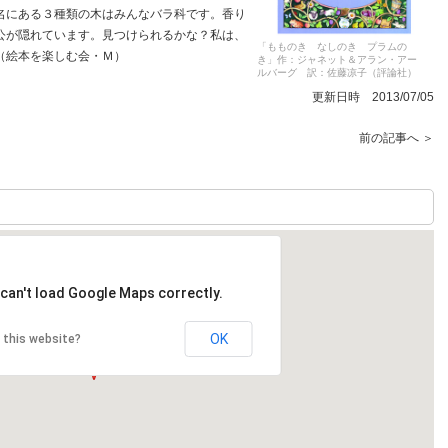
名にある３種類の木はみんなバラ科です。香り
公が隠れています。見つけられるかな？私は、
「もものき なしのき プラムの
（絵本を楽しむ会・Ｍ）
き」作：ジャネット＆アラン・アー
ルバーグ 訳：佐藤凉子（評論社）
更新日時 2013/07/05
前の記事へ ＞
can't load Google Maps correctly.
OK
 this website?