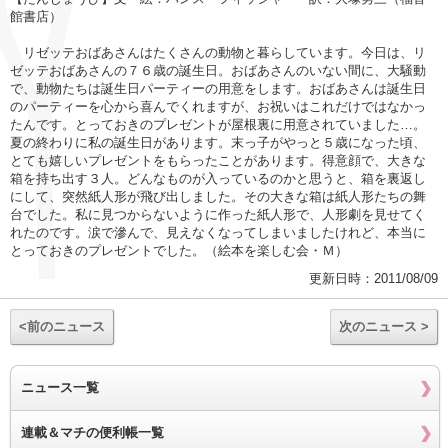
館書店）
リゼッテおばあさんはたくさんの動物と暮らしています。今日は、リ
ゼッテおばあさんの７６歳の誕生日。おばあさんのいない間に、大騒動
で、動物たちは誕生日パーティーの用意をします。おばあさんは誕生日
のパーティーを心から喜んでくれますが、お祝いはこれだけではなかっ
たんです。とっておきのプレゼントが屋根裏に用意されていました…。
夏の終わりに私の誕生日があります。末っ子がやっと５歳になった頃、
とても嬉しいプレゼントをもらったことがあります。得意顔で、大きな
箱を持ち出す３人。どんなものが入っているのかと思うと、箱を裏返し
にして、突然紙人形が飛び出しました。その大きな箱は紙人形たちの舞
台でした。私に見つからないように作った紙人形で、人形劇を見せてく
れたのです。涙で滲んで、見えなくなってしまいましたけれど、本当に
とっておきのプレゼントでした。（絵本を楽しむ会・Ｍ）
更新日時：2011/08/09
<前のニュース
次のニュース >
ニュース一覧
連載＆マチの便利帳一覧