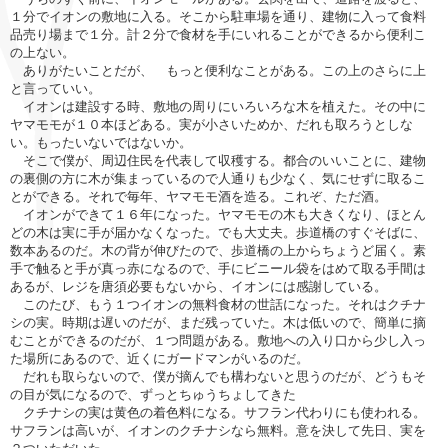
１分でイオンの敷地に入る。そこから駐車場を通り、建物に入って食料
品売り場まで１分。計２分で食材を手にいれることができるから便利こ
の上ない。
ありがたいことだが、 もっと便利なことがある。この上のさらに上
と言っていい。
イオンは建設する時、敷地の周りにいろいろな木を植えた。その中に
ヤマモモが１０本ほどある。実が小さいためか、だれも取ろうとしな
い。もったいないではないか。
そこで僕が、周辺住民を代表して収穫する。都合のいいことに、建物
の裏側の方に木が集まっているので人通りも少なく、気にせずに取るこ
とができる。それで毎年、ヤマモモ酒を造る。これぞ、ただ酒。
イオンができて１６年になった。ヤマモモの木も大きくなり、ほとん
どの木は実に手が届かなくなった。でも大丈夫。歩道橋のすぐそばに、
数本あるのだ。木の背が伸びたので、歩道橋の上からちょうど届く。素
手で触ると手が真っ赤になるので、手にビニール袋をはめて取る手間は
あるが、レジを唐須必要もないから、イオンには感謝している。
このたび、もう１つイオンの無料食材の世話になった。それはクチナ
シの実。時期は遅いのだが、まだ残っていた。木は低いので、簡単に摘
むことができるのだが、１つ問題がある。敷地への入り口から少し入っ
た場所にあるので、近くにガードマンがいるのだ。
だれも取らないので、僕が摘んでも構わないと思うのだが、どうもそ
の目が気になるので、ずっとちゅうちょしてきた
クチナシの実は黄色の着色料になる。サフラン代わりにも使われる。
サフランは高いが、イオンのクチナシなら無料。意を決して先日、実を