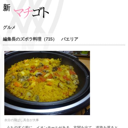
新
グルメ
編集長のズボラ料理（715） パエリア
水分の飛ばし具合が大事
うちのすぐ前に、イオンモールがある。玄関を出て、道路を渡ると、