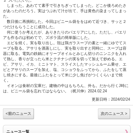
２ついただいた。
しまった。あわてて素手で引きちぎってしまった。どこか後ろめたさ
があったのだろう。実はつぶれて汁が出て、手は黄色の染まってしまっ
た。
数日後に再挑戦した。今回はビニール袋ををはめて近づき、サッと２
つだけもらうことに成功した。
何に使うか考えたが、ありきたりのパエリアにした。ただし、パエリ
アも作るのは初めてで、ズボラ流の簡単版にした。
エビを焼く。実を取り出し。殻は鶏ガラスープの素と一緒にゆでてス
ープを取る。アサリを酒蒸しにし、実を取り出すと同時に、スープは容
器に取る。電気の鉄鍋にオリーブオイルとみじん切りのニンニクを入れ
て熱し、香りが立ったら米とクチナシの実を切って加えて炒める。エ
ビ、アサリ、イカ、ミニトマト、スライスしたマッシュルーム乗せ、エ
ビとアサリのスープを加え、塩、コショウをふってから、ふたをして蒸
し焼きにする。最後にふたをとって米に少し焦げがつくくらいまで焼
く。
イオンは食材の宝庫だ。建物の中はもちろん、外も。だから行くJ時に
は、ビニール袋を忘れてはならない。（梶川伸）2024.02.24
更新日時：2024/02/24
<前のニュース
次のニュース >
ニュース一覧