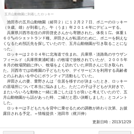
五月山動物園に到着したロッキー
池田市の五月山動物園（綾羽２）に１２月２７日、ポニーのロッキー
（９歳、雄）が到着した。午（うま）年２０１４年にデビューする。
兵庫県川西市在住の岸田啓史さんから寄贈された。体長１㍍、体重１
６０㌔のシェットランド種。岸田さんが転居のために、ポニーを飼えな
くなるため預託先を探していたので、五月山動物園が引き取ることにな
った。
ロッキーは２００４年に北海道で生まれ、兵庫県・淡路島のサウザン
フィールド（兵庫県東浦町浦）の牧場で放牧されていたが、２００５年
８月の牧場閉鎖に伴い、牧場をよく訪れていた岸田さんに引き取られ
た。川西市では幼稚園の子どもたちや、デイサービスを利用する高齢者
とのふれあいを中心にボランティア活動もしていた。
岸田さんの妻、豊野さんは「住居を移すのが決まったとき、ロッキー
の居場所について本当に悩みました。ただこの子は子どもが大好きで、
またいろいろな動物と一緒に過ごしたほうが良いと考えていたので、五
月山動物園から話があった時、ご縁だと思い決断しました」とコメント
した。
ロッキーは子どもたちを背中に乗せるための調教が終わり次第、お披
露目される予定。＝情報提供・池田市（梶川伸）
更新日時：2013/12/29