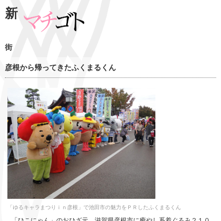
新
街
彦根から帰ってきたふくまるくん
「ゆるキャラまつりｉｎ彦根」で池田市の魅力をＰＲしたふくまるくん
「ひこにゃん」のおひざ元、滋賀県彦根市に癒やし系着ぐるみ２１０