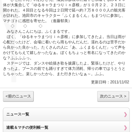
体が大集合して「ゆるキャラまつりｉｎ彦根」が１０月２２、２３日に
開かれた。４回目となる今回は２日間で延べ約７万８０００人の観光客
が訪れた。池田市のキャラクター「ふくまるくん」もまつりに参加し、
マチゴトに感想を寄せた。（進藤郁美）
◇ ◇ ◇
みなさんこんにちは。ふくまるです。
ぼく、「ゆるキャラまつりｉｎ彦根」に参加してきたよ。当日は雨が
心配だったけど、会場に着いたら雨もやんだんだ。濡れるのは苦手だか
ら良かった良かった。たくさんの人に「あ、ふくまるくんだ」って声を
かけてもらえて嬉しかったなぁ。ぼくもちょっと有名になってきたのか
な？ふふふふっ。
ステージでは、ダンスや絵描き歌を披露したよ。緊張したけど、やり
きったよ。ブースの前でも踊りすぎて体力消耗、帰りの車ではうとうと
しちゃった。楽しかったから、また行きたいなぁ～。ふふ。
更新日時：2011/11/02
<前のニュース
次のニュース >
ニュース一覧
連載＆マチの便利帳一覧