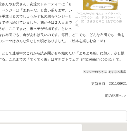
父さんやお兄さん、友達のトルーディーは「も
、ベンジーは「まあ～だ」と言い張ります。い
「ベンジーのもうふ」マイラ・ベリ
を手放せるのでしょうか？私の弟もベンジーと
ー・ブラウン 絵：ドロシー・マリ
ノ 訳：まさきるりこ（あすなろ書
まで持ち続けていました。我が子は２人目まで
房）
ろが、ここでまた、末っ子が登場です。といっ
なお布団でも、角があれば良いのです。毎日、どこでも、どんな布団でも、角を
のシーツはみんな角なしの頃がありました。（絵本を楽しむ会・Ｍ）
として連載中のこれから読み聞かせを始めたい「よちよち編」に加え、少し慣
れまでの「てくてく編」はマチゴトウェブ（http://machigoto.jp/）で。
ベンジーのもうふ
あすなろ書房
更新日時 2011/09/21
前の記事へ ＞