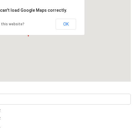
can't load Google Maps correctly.
OK
 this website?
2
2
1
1