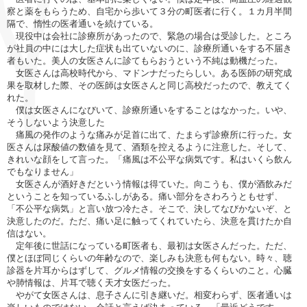
察と薬をもらうため、自宅から歩いて３分の町医者に行く。１カ月半間
隔で、惰性の医者通いを続けている。
現役中は会社に診療所があったので、緊急の場合は受診した。ところ
が社員の中には大した症状も出ていないのに、診療所通いをする不届き
者もいた。美人の女医さんに診てもらおうという不純は動機だった。
女医さんは高校時代から、マドンナだったらしい。ある医師の研究成
果を取材した際、その医師は女医さんと同じ高校だったので、教えてく
れた。
僕は女医さんになびいて、診療所通いをすることはなかった。いや、
そうしないよう決意した
痛風の発作のような痛みが足首に出て、たまらず診療所に行った。女
医さんは尿酸値の数値を見て、酒類を控えるように注意した。そして、
きれいな顔をして言った。「痛風は不公平な病気です。私はいくら飲ん
でもなりません」
女医さんが酒好きだという情報は得ていた。向こうも、僕が酒飲みだ
ということを知っているふしがある。痛い部分をさわろうともせず、
「不公平な病気」と言い放つ冷たさ。そこで、決してなびかないぞ、と
決意したのだ。ただ、痛い足に触ってくれていたら、決意を貫けたか自
信はない。
定年後に世話になっている町医者も、最初は女医さんだった。ただ、
僕とほぼ同じくらいの年齢なので、楽しみも決意も何もない。時々、聴
診器を片耳からはずして、グルメ情報の交換をするくらいのこと。心臓
や肺情報は、片耳で聴く天才女医だった。
やがて女医さんは、息子さんに引き継いだ。相変わらず、医者通いは