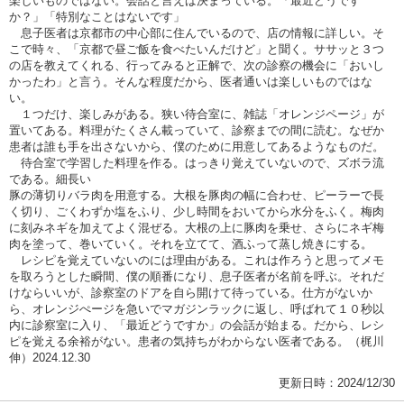
楽しいものではない。会話と言えば決まっている。「最近どうです
か？」「特別なことはないです」
息子医者は京都市の中心部に住んでいるので、店の情報に詳しい。そ
こで時々、「京都で昼ご飯を食べたいんだけど」と聞く。ササッと３つ
の店を教えてくれる、行ってみると正解で、次の診察の機会に「おいし
かったわ」と言う。そんな程度だから、医者通いは楽しいものではな
い。
１つだけ、楽しみがある。狭い待合室に、雑誌「オレンジページ」が
置いてある。料理がたくさん載っていて、診察までの間に読む。なぜか
患者は誰も手を出さないから、僕のために用意してあるようなものだ。
待合室で学習した料理を作る。はっきり覚えていないので、ズボラ流
である。細長い
豚の薄切りバラ肉を用意する。大根を豚肉の幅に合わせ、ピーラーで長
く切り、ごくわずか塩をふり、少し時間をおいてから水分をふく。梅肉
に刻みネギを加えてよく混ぜる。大根の上に豚肉を乗せ、さらにネギ梅
肉を塗って、巻いていく。それを立てて、酒ふって蒸し焼きにする。
レシピを覚えていないのには理由がある。これは作ろうと思ってメモ
を取ろうとした瞬間、僕の順番になり、息子医者が名前を呼ぶ。それだ
けならいいが、診察室のドアを自ら開けて待っている。仕方がないか
ら、オレンジぺージを急いでマガジンラックに返し、呼ばれて１０秒以
内に診察室に入り、「最近どうですか」の会話が始まる。だから、レシ
ピを覚える余裕がない。患者の気持ちがわからない医者である。（梶川
伸）2024.12.30
更新日時：2024/12/30