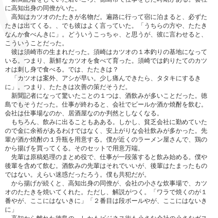
に高知出身の同僚がいた。
高知はカツオのたたきが名物だ。遍路に行って宿に泊まると、必ずた
たきは出てくる。、でも彼はよく言っていた。「うちらの方や、たたき
なんか食べんきに」。どういうこっちゃ、と思うが、彼に言わせると、
こういうことだった。
彼は須崎市の生まれだった。須崎はカツオの１本釣りの基地になって
いる。つまり、新鮮なカツオを食べて育った。須崎では釣りたてのカツ
オは刺し身で食べる。では、たたきは？
「カツオは案外、アシが早い。少し痛んできたら、タタキにするき
に」。つまり、たたきは次善の策だそうだ。
新聞記者になって驚いたことの１つは、酒飲みが多いことだった。徳
島でもそうだった。仕事が終わると、会社でビールか酒か焼酎を飲む。
会社は仕事場なのか、居酒屋なのか判然としなくなる。
もちろん、飲みに出ることもあある。しかし、貧乏会社に勤めていた
ので金に余裕があるわけではなく、安上がりな会社飲みが多かった。先
輩が酒か焼酎の１升瓶を用意する。僕が近くのラーメン屋さんで、鶏の
から揚げを買ってくる。そのセットで用意万端。
先輩は原稿処理のまとめ役で、仕事が一段落すると飲み始める。僕や
後輩を含めて飲む。酒飲みの先輩はそれでいいが、後輩はたまったもの
ではない。えらい迷惑だったろう。僕も共犯だが。
から揚げが続くと、高知出身の同僚が、会社の小さな炊事場で、カツ
オのたたきを焼いてくれた。ただし、解説がつく。「ワラで焼くのが１
番やが、ここにはないきに」「２番目は段ボールやが、ここにはないき
に」