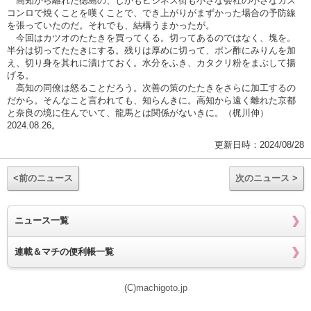
高知から離れた徳島の、しかもビジネス街も小さな会社の小さなガス
コンロで焼くことを嘆くことで、でき上がりがまずかった場合の予防線
を張っていたのだ。それでも、結構うまかったが。
今回はカツオのたたきを買ってくる。切ってあるのではなく、塊を。
半分は切ってたたきにする。残りは厚めに切って、ポン酢にみりんを加
え、切り身を其れに漬けておく。水分をふき、カタクリ粉をまぶして揚
げる。
高知の同僚は怒ることだろう。次善の策のたたきをさらに加工するの
だから。そんなこと言われても、知らんきに。高知から遠く離れた京都
と奈良の境に住んでいて、龍馬とは関係がないきに。（梶川伸）
2024.08.26。
更新日時：2024/08/28
<前のニュース
次のニュース >
ニュース一覧
連載＆マチの便利帳一覧
(C)machigoto.jp