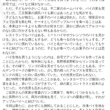
自宅では、パイなど縁がなかった。
ただ、子どもが小さいころは、不二家のホームパイや、パイの実を買
っていた。三立製菓の源氏パイも家にはあったような気がする。
子どもたちが独立し、お菓子のパイと縁は切れた。ただ、喫茶店やカ
フェでお茶を飲む時、ケーキとしてのアップルパイを食べることはあ
る。本来はケーキよりも酒の方が好きだが、誰かに誘われてアルコール
のない店に行かざるをえない時もあるからだ。
レストランでもパイはある。ミートパイやホウレンソウのパイを見か
ける。おしゃれな感じもするが、どうも食べるのをちゅうちょする。ア
ップルパイに慣れているから、パイと名がついていると、どうしてもケ
ーキに結びついてしまうのだ。子どもが食べていたお菓子のパイとは思
わないが。
パイ生地を買うようになったのは、自宅でアップルパイを作ってみる
ことにしたからだ。毎年秋になると、長野県辰野町からリンゴを送って
くる。その縁で、リンゴの花を見せてもらいに行ったこともある。ゴー
ルデンウイークの最中だった。少し雪の残ったアルプスを背景にして、
ピンクの混じった白い花が咲いていた。その光景が忘れられない。
遊び仲間で青森県に行ったことがある。レンタカーでリンゴ畑沿いの
道を走ると、赤いリンゴができていて、緑の葉とコントラスト絵本のよ
うだった。その光景も忘れられない。
ご近所さんの実家が青森のリンゴ農家で、毎年いくつかをもらう。そ
れに長野のリンゴ。両方の現地を見て、リンゴへの愛着が増し、それが
アップルパイへと結びついた。
今回は新たに、おかずにも挑戦してみることにした。冷凍パイ生地を