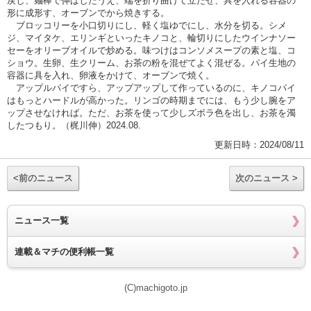
戻し、麺棒で伸ばしたうえ、端を折り曲げて立たせ、具を入れる容器の
形に成形す、オーブンでから焼きする。
ブロッコリーを小口切りにし、軽く塩ゆでにし、水分を切る。シメ
ジ、マイタケ、エリンギといったキノコと、輪切りにしたウインナソー
セーをオリーブオイルで炒める。味つけはコンソメスープの素と塩、コ
ショウ。生卵、生クリーム、お茶の粉を混ぜてよく混ぜる。パイ生地の
容器に具を入れ、卵液をかけて、オーブンで焼く。
アップルパイですら、アップアップして作っているのに、キノコパイ
はもっとハードルが高かった。リンゴの時期までには、もう少し腕をア
ップさせなければ。ただ、お茶を使って少しズボラ色を出し、お茶を濁
したつもり。（梶川伸）2024.08.
更新日時：2024/08/11
<前のニュース
次のニュース >
ニュース一覧
連載＆マチの便利帳一覧
(C)machigoto.jp