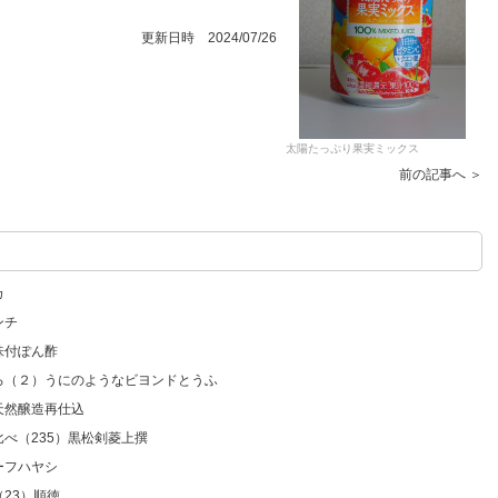
更新日時 2024/07/26
太陽たっぷり果実ミックス
前の記事へ ＞
カ
ンチ
味付ぽん酢
いろ（２）うにのようなビヨンドとうふ
天然醸造再仕込
比べ（235）黒松剣菱上撰
ーフハヤシ
23）順徳