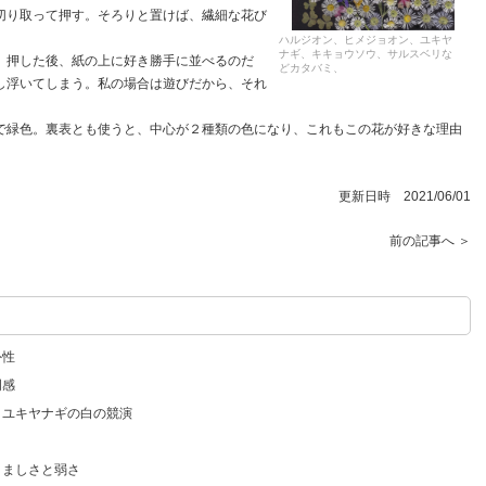
り取って押す。そろりと置けば、繊細な花び
ハルジオン、ヒメジョオン、ユキヤ
ナギ、キキョウソウ、サルスベリな
。押した後、紙の上に好き勝手に並べるのだ
どカタバミ、
し浮いてしまう。私の場合は遊びだから、それ
緑色。裏表とも使うと、中心が２種類の色になり、これもこの花が好きな理由
更新日時 2021/06/01
前の記事へ ＞
外性
明感
とユキヤナギの白の競演
くましさと弱さ