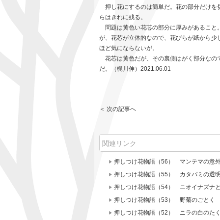
押し花にするのは簡単だ。花の部分だけを切
らはきれに残る。
問題は黄色い花芯の部分に厚みがあること
が、花芯が立体的なので、花びらが紙から少
ほど気にならないが。
花芯は黄色だが、その裏側はがく部分なので
だ。（梶川伸）2021.06.01
＜ 次の記事へ
関連リンク
押しつけ花物語（56） マンテマの意
押しつけ花物語（55） カタバミの透
押しつけ花物語（54） ニオイナズナ
押しつけ花物語（53） 野菊のごとく
押しつけ花物語（52） ニラの白のた