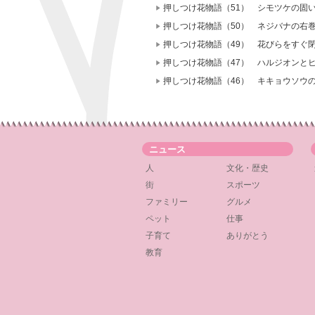
押しつけ花物語（51） シモツケの固
押しつけ花物語（50） ネジバナの右
押しつけ花物語（49） 花びらをすぐ
押しつけ花物語（47） ハルジオンと
押しつけ花物語（46） キキョウソウ
ニュース
人
文化・歴史
街
スポーツ
ファミリー
グルメ
ペット
仕事
子育て
ありがとう
教育