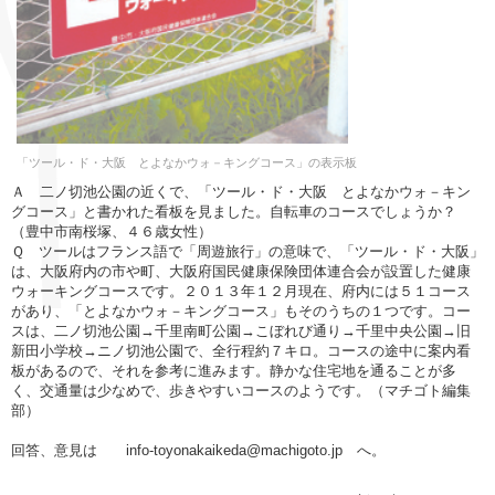
「ツール・ド・大阪 とよなかウォ－キングコース」の表示板
Ａ 二ノ切池公園の近くで、「ツール・ド・大阪 とよなかウォ－キン
グコース」と書かれた看板を見ました。自転車のコースでしょうか？
（豊中市南桜塚、４６歳女性）
Ｑ ツールはフランス語で「周遊旅行」の意味で、「ツール・ド・大阪」
は、大阪府内の市や町、大阪府国民健康保険団体連合会が設置した健康
ウォーキングコースです。２０１３年１２月現在、府内には５１コース
があり、「とよなかウォ－キングコース」もそのうちの１つです。コー
スは、二ノ切池公園→千里南町公園→こぼれび通り→千里中央公園→旧
新田小学校→ニノ切池公園で、全行程約７キロ。コースの途中に案内看
板があるので、それを参考に進みます。静かな住宅地を通ることが多
く、交通量は少なめで、歩きやすいコースのようです。（マチゴト編集
部）
回答、意見は info-toyonakaikeda@machigoto.jp へ。