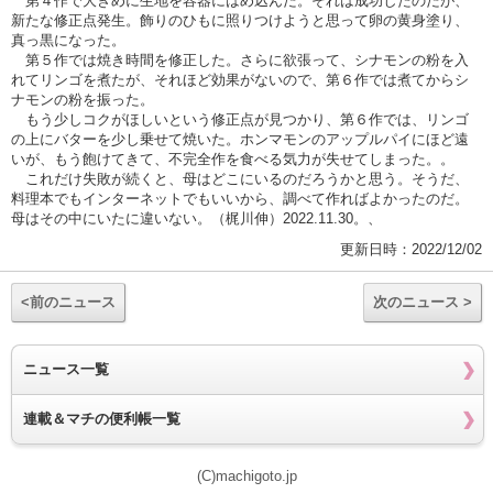
第４作で大きめに生地を容器にはめ込んだ。それは成功したのだが、
新たな修正点発生。飾りのひもに照りつけようと思って卵の黄身塗り、
真っ黒になった。
第５作では焼き時間を修正した。さらに欲張って、シナモンの粉を入
れてリンゴを煮たが、それほど効果がないので、第６作では煮てからシ
ナモンの粉を振った。
もう少しコクがほしいという修正点が見つかり、第６作では、リンゴ
の上にバターを少し乗せて焼いた。ホンマモンのアップルパイにほど遠
いが、もう飽けてきて、不完全作を食べる気力が失せてしまった。。
これだけ失敗が続くと、母はどこにいるのだろうかと思う。そうだ、
料理本でもインターネットでもいいから、調べて作ればよかったのだ。
母はその中にいたに違いない。（梶川伸）2022.11.30。、
更新日時：2022/12/02
<前のニュース
次のニュース >
ニュース一覧
連載＆マチの便利帳一覧
(C)machigoto.jp