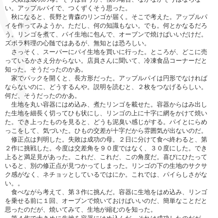
い。アップルパイで、つくずくそう思った。
秋になると、長野と青森のリンゴが届く。そこで考えた。アップルパ
イを作ってみようか。ただし、何の知識もない。でも。何とかなるだろ
う。リンゴを煮て、パイ生地に包んで、オーブンで焼けばいいだけだ。
ズボラ料理の心髄ではあるが、無知とは恐ろしい。
さっそく、スーパーにパイ生地を買いに行った。ところが、どこに売
っているかさえ分からない。店員さんに聞いて、冷凍食品コーナーだと
知った。そうだったのかあ。
家でパックを開くと、長方形だった。アップルパイは円形でなければ
ならないのに、どうするんや。説明を読むと、２枚をつなげるらしい。
何だ、そうだったのかあ。
生地を丸い容器にはめ込み、煮たリンゴを載せた。容器からはみ出し
た生地を細長く切ってひも状にし、リンゴの上に十字に網をかけて焼い
た。でき上ったものを見ると、どうも泥臭い感じがする。パイとにらめ
っこをして、気づいた。ひもの交差が十字だから雰囲気が出ないのだ。
修正点は判明した。失敗は成功の母。２日に分けて食べ終わると、第
２作に挑戦した。今度は交差角を９０度ではなく、３０度にした。でき
上ると満足見があった。これだ、これだ、この角度だ。喜びにひたって
いると、別の修正点が見つかってしまった。リンゴの下の生地のサクサ
ク感がなく、ネチョッとしているではにか。これでは、パイらしさがな
い。。
食べながら考えて、第３作に挑んだ。容器に生地をはめ込み、リンゴ
を乗せる前に１回、オーブンで焼いておけばいいのだ、簡単なことだと
思ったのだが、焼いてみて、生地が縮むのを知った。