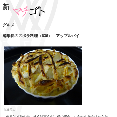
新
グルメ
編集長のズボラ料理（636） アップルパイ
試作品１
失敗は成功の母。そうは言うが、僕の場合、なかなかそうはならな