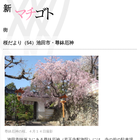
新
街
桜だより（54）池田市・尊鉢厄神
尊鉢厄神の桜。４月１４日撮影
池田市鉢塚３にある尊鉢厄神（若王寺釈迦院）には、寺の前の駐車場