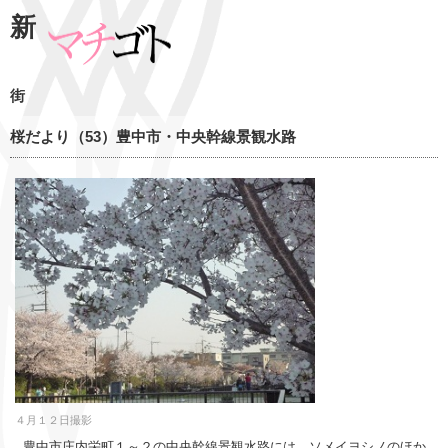
新
街
桜だより（53）豊中市・中央幹線景観水路
４月１２日撮影
豊中市庄内栄町１～２の中央幹線景観水路には、ソメイヨシノのほか