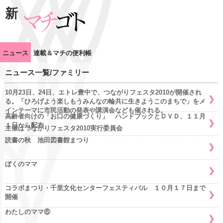
新
ニュース
連載＆マチの便利帳
ニュース一覧/ファミリー
10月23日、24日、エトレ豊中で、つながりフェスタ2010が開催され
る。「ひろげよう楽しもうみんなの輪共に生きようこのまちで」をメ
インテーマに市民活動の発表や講演会なども催される。
高齢者向けの「お口の健康づくり」 ハンドブックとＤＶＤ、１１月
１日から配布
主催はつながりフェスタ2010実行委員会
読書の秋 池田図書館まつり
ぼくのママ
コラボまつり・千里文化センターフェスティバル １０月１７日まで
開催
わたしのママ⑥