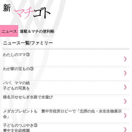
新
ニュース
連載＆マチの便利帳
ニュース一覧/ファミリー
わたしのママ③
わが家の宝もの③
パパ、ママの絵
子どもの写真を
猪名川せせらぎ水路で水遊び
メダカプレゼントも 豊中市役所ロビーで「北摂の虫・水生生物展示
会」
子どものつぶやき③
豊中文化幼稚園