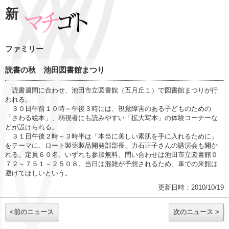
新
ファミリー
読書の秋 池田図書館まつり
読書週間に合わせ、池田市立図書館（五月丘１）で図書館まつりが行
われる。
３０日午前１０時～午後３時には、視覚障害のある子どものための
「さわる絵本」、弱視者にも読みやすい「拡大写本」の体験コーナーな
どが設けられる。
３１日午後２時～３時半は「本当に美しい素肌を手に入れるために」
をテーマに、ロート製薬製品開発部部長、力石正子さんの講演会も開か
れる。定員６０名。いずれも参加無料。問い合わせは池田市立図書館０
７２－７５１－２５０８。当日は混雑が予想されるため、車での来館は
避けてほしいという。
更新日時：2010/10/19
<前のニュース
次のニュース >