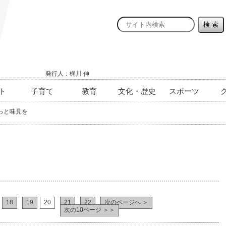
発行人：梶川 伸
ト
子育て
教育
文化・歴史
スポーツ
っと味見を
18
19
20
21
22
次のページへ ＞
次の10ページ ＞＞