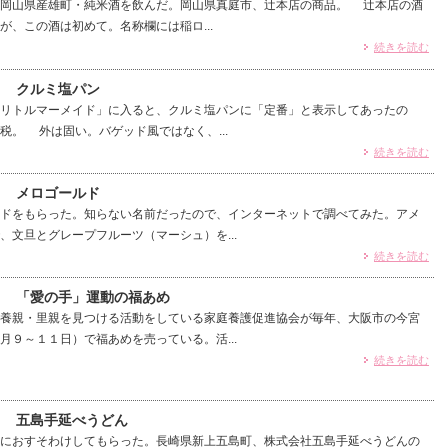
岡山県産雄町・純米酒を飲んだ。岡山県真庭市、辻本店の商品。 辻本店の酒
が、この酒は初めて。名称欄には稲ロ...
続きを読む
） クルミ塩パン
リトルマーメイド」に入ると、クルミ塩パンに「定番」と表示してあったの
税。 外は固い。バゲッド風ではなく、...
続きを読む
） メロゴールド
ドをもらった。知らない名前だったので、インターネットで調べてみた。アメ
、文旦とグレープフルーツ（マーシュ）を...
続きを読む
7） 「愛の手」運動の福あめ
養親・里親を見つける活動をしている家庭養護促進協会が毎年、大阪市の今宮
月９～１１日）で福あめを売っている。活...
続きを読む
） 五島手延べうどん
におすそわけしてもらった。長崎県新上五島町、株式会社五島手延べうどんの