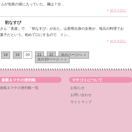
ムが包装の袋に入っていた。麺は７分...
続きを読む
） 初なすび
さん「美遊」で、「初なすび」が出た。山形県出身の女将が、地元の料理でお
菓子だという。初めて口にするので、イン...
続きを読む
18
19
20
21
22
次のページへ ＞
次の10ページ ＞＞
連載＆マチの便利帳
マチゴトについて
連載＆マチの便利帳一覧
お知らせ
お問い合わせ
サイトマップ