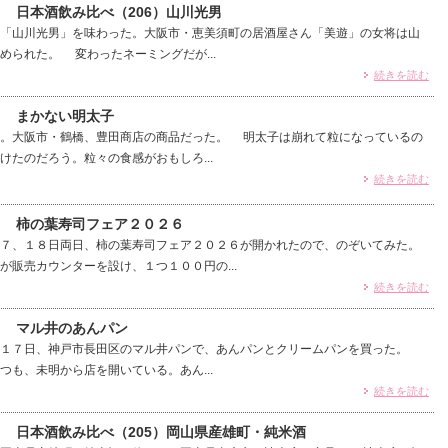
） 日本酒飲み比べ（206）山川光男
「山川光男」を味わった。大阪市・恵美須町の居酒屋さん「美遊」の女将は山
められた。 変わったネーミングだが...
続きを読む
） まかない明太子
。大阪市・鶴橋、豊田商店の商品だった。 明太子は崩れて粒になっているの
けたのだろう。粒々の食感がおもしろ...
続きを読む
3） 柿の葉寿司フェア２０２６
７、１８日両日、柿の葉寿司フェア２０２６が開かれたので、のぞいてみた。
が販売カウンターを設け、１つ１００円の...
続きを読む
） マル井のあんパン
１７日、神戸市長田区のマル井パンで、あんパンとクリームパンを買った。
つも、未明から店を開いている。あん...
続きを読む
） 日本酒飲み比べ（205）岡山県産雄町・純米酒