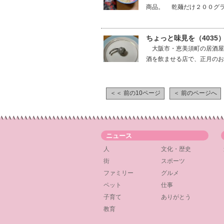
商品。 乾麺だけ２００グラ
ちょっと味見を（4035
大阪市・恵美須町の居酒屋
酒を飲ませる店で、正月のお
＜＜ 前の10ページ
＜ 前のページへ
ニュース
人
文化・歴史
街
スポーツ
ファミリー
グルメ
ペット
仕事
子育て
ありがとう
教育