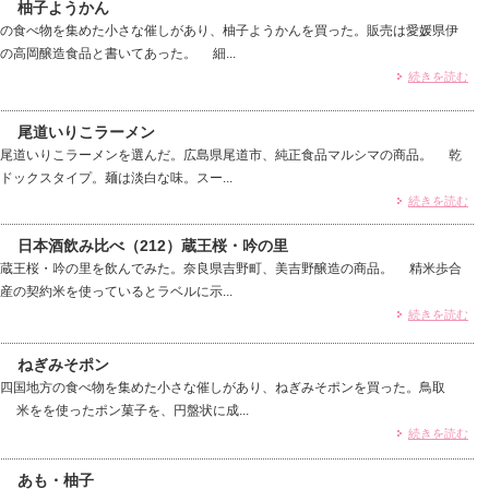
） 柚子ようかん
の食べ物を集めた小さな催しがあり、柚子ようかんを買った。販売は愛媛県伊
の高岡醸造食品と書いてあった。 細...
続きを読む
） 尾道いりこラーメン
尾道いりこラーメンを選んだ。広島県尾道市、純正食品マルシマの商品。 乾
ドックスタイプ。麺は淡白な味。スー...
続きを読む
） 日本酒飲み比べ（212）蔵王桜・吟の里
蔵王桜・吟の里を飲んでみた。奈良県吉野町、美吉野醸造の商品。 精米歩合
産の契約米を使っているとラベルに示...
続きを読む
） ねぎみそポン
四国地方の食べ物を集めた小さな催しがあり、ねぎみそポンを買った。鳥取
 米をを使ったポン菓子を、円盤状に成...
続きを読む
） あも・柚子