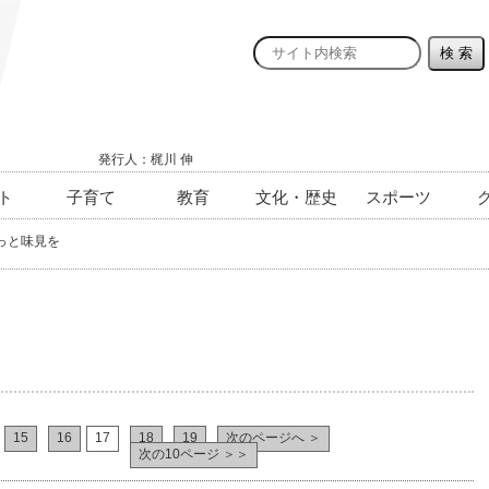
発行人：梶川 伸
ト
子育て
教育
文化・歴史
スポーツ
っと味見を
15
16
17
18
19
次のページへ ＞
次の10ページ ＞＞