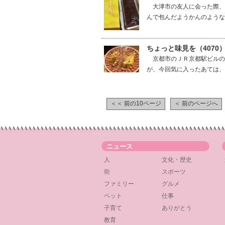
大津市の友人に会った際、
んで包んだようかんのような
ちょっと味見を（407
京都市のＪＲ京都駅ビルの
が、今回気に入ったあては、
＜＜ 前の10ページ
＜ 前のページへ
ニュース
人
文化・歴史
街
スポーツ
ファミリー
グルメ
ペット
仕事
子育て
ありがとう
教育