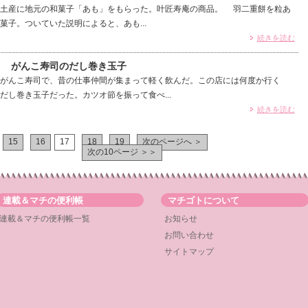
土産に地元の和菓子「あも」をもらった。叶匠寿庵の商品。 羽二重餅を粒あ
菓子。ついていた説明によると、あも...
続きを読む
0） がんこ寿司のだし巻き玉子
がんこ寿司で、昔の仕事仲間が集まって軽く飲んだ。この店には何度か行く
だし巻き玉子だった。カツオ節を振って食べ...
続きを読む
15
16
17
18
19
次のページへ ＞
次の10ページ ＞＞
連載＆マチの便利帳
マチゴトについて
連載＆マチの便利帳一覧
お知らせ
お問い合わせ
サイトマップ