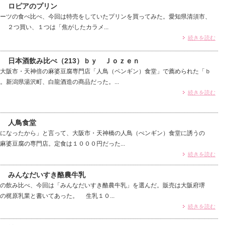
） ロピアのプリン
ーツの食べ比べ、今回は特売をしていたプリンを買ってみた。愛知県清須市、
 ２つ買い、１つは「焦がしたカラメ...
続きを読む
） 日本酒飲み比べ（213）ｂｙ Ｊｏｚｅｎ
大阪市・天神倍の麻婆豆腐専門店「人鳥（ペンギン）食堂」で薦められた「ｂ
。新潟県湯沢町、白龍酒造の商品だった。...
続きを読む
） 人鳥食堂
になったから」と言って、大阪市・天神橋の人鳥（ぺンギン）食堂に誘うの
麻婆豆腐の専門店。定食は１０００円だった...
続きを読む
7） みんなだいすき酪農牛乳
の飲み比べ、今回は「みんなだいすき酪農牛乳」を選んだ。販売は大阪府堺
の梶原乳業と書いてあった。 生乳１０...
続きを読む