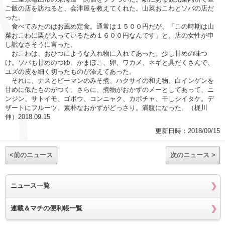
ご飯の店を訪ねると、会津屋を教えてくれた。山菜おこわとソバの店だ
った。
食べてみたのはお薦め定食。通常は１５００円だが、「この時期は山
菜おこわに栗が入っているため１６００円なんです」と、店の女性が申
し訳なさそうに言った。
おこわは、おひつにような入れ物に入れてあった。少し甘めの味つ
け。ソバも甘めのつゆ。かまぼこ、卵、ワカメ、ネギと具だくさんで、
ユズの皮を細く切ったものが添えてあった。
それに、ナスとピーマンのみそ煮、ハクサイの和え物、白インゲンを
甘めに似たものがつく。さらに、煮物がおかずのメーとしてあって、ニ
ンジン、サトイモ、ゴボウ、コンニャク、カボチャ、干しシイタケ。デ
ザートにフルーツ。素朴なおかずがどっさり。満腹になった。（梶川
伸）2018.09.15
更新日時：2018/09/15
<前のニュース
次のニュース >
ニュース一覧
連載＆マチの便利帳一覧