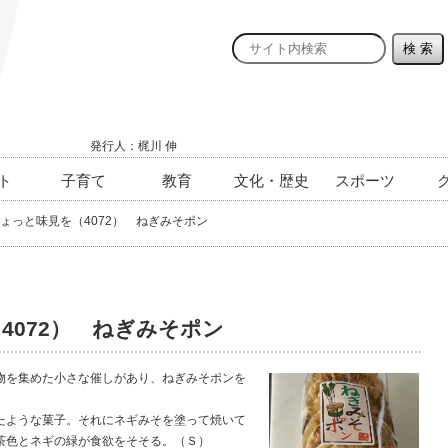
発行人：梶川 伸
ト
子育て
教育
文化・歴史
スポーツ
ょっと味見を（4072） ねぎみそポン
4072） ねぎみそポン
を集めた小さな催しがあり、ねぎみそポンを
ような菓子。それにネギみそを塗って焼いて
茶色とネギの緑が食欲をそそる。（Ｓ）