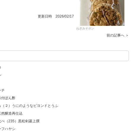
更新日時 2026/02/17
ねぎみそポン
前の記事へ ＞
カ
ル
ンチ
味付ぽん酢
いろ（２）うにのようなビヨンドとうふ
天然醸造再仕込
比べ（235）黒松剣菱上撰
ーフハヤシ