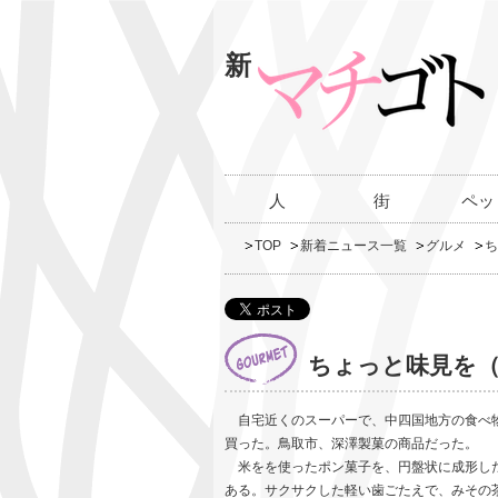
新
人
街
ペッ
TOP
新着ニュース一覧
グルメ
ち
ちょっと味見を（
自宅近くのスーパーで、中四国地方の食べ物
買った。鳥取市、深澤製菓の商品だった。
米をを使ったポン菓子を、円盤状に成形した
ある。サクサクした軽い歯ごたえで、みその