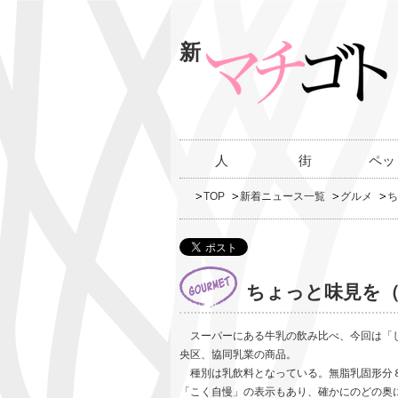
新
人
街
ペッ
TOP
新着ニュース一覧
グルメ
ち
ちょっと味見を（
スーパーにある牛乳の飲み比べ、今回は「し
央区、協同乳業の商品。
種別は乳飲料となっている。無脂乳固形分
「こく自慢」の表示もあり、確かにのどの奥にこく