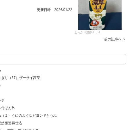
更新日時 2026/01/22
しっかり濃厚４．４
前の記事へ ＞
カ
にぎり（37）ザーサイ高菜
ル
ンチ
味付ぽん酢
いろ（２）うにのようなビヨンドとうふ
天然醸造再仕込