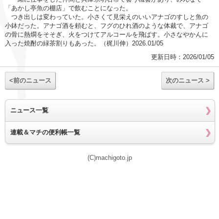
「あかし亭魚の棚店」で飲むことになった。
つき出しは変わっていた。小さくて見栄えのいいアナゴのすしと魚の
小鉢だった。アナゴ酒を頼むと、フグのひれ酒のような体裁で、アナゴ
の骨に熱燗をそそぎ、火をつけてアルコールを飛ばす。小さなやかんに
入った焼酎の緑茶割りもあった。（梶川伸）2026.01/05
更新日時：2026/01/05
<前のニュース
次のニュース >
ニュース一覧
連載＆マチの便利帳一覧
(C)machigoto.jp