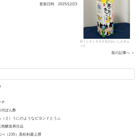
更新日時 2025/12/23
ＭＩＬＫＬＳＮＤ北のおいしさぎゅ
っと
前の記事へ ＞
カ
ンチ
味付ぽん酢
いろ（２）うにのようなビヨンドとうふ
天然醸造再仕込
比べ（235）黒松剣菱上撰