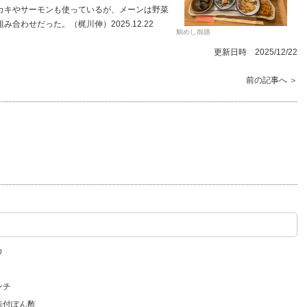
キやサーモンも使っているが、メーンは野菜
わせだった。（梶川伸）2025.12.22
鯛めし御膳
更新日時 2025/12/22
前の記事へ ＞
カ
ンチ
味付ぽん酢