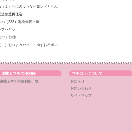
いろ（２）うにのようなビヨンドとうふ
天然醸造再仕込
比べ（235）黒松剣菱上撰
ーフハヤシ
23）順徳
ろ（１）おつまみやっこ・ゆずおろポン
連載＆マチの便利帳
マチゴトについて
連載＆マチの便利帳一覧
お知らせ
お問い合わせ
サイトマップ