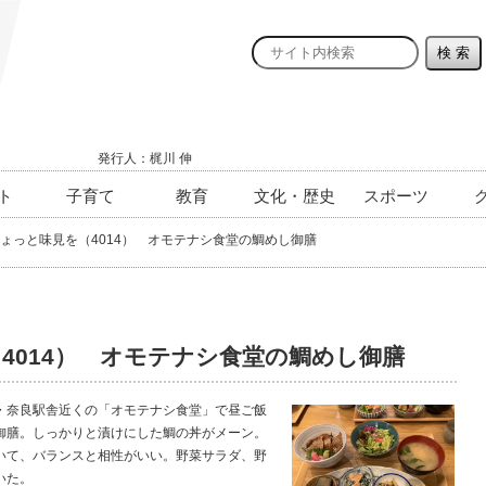
発行人：梶川 伸
ト
子育て
教育
文化・歴史
スポーツ
ょっと味見を（4014） オモテナシ食堂の鯛めし御膳
4014） オモテナシ食堂の鯛めし御膳
奈良駅舎近くの「オモテナシ食堂」で昼ご飯
御膳。しっかりと漬けにした鯛の丼がメーン。
いて、バランスと相性がいい。野菜サラダ、野
いた。