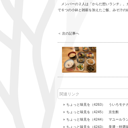
メンバーの２人は「からだ想いランチ」。カ
で６つの小鉢と雑穀を加えたご飯、みそ汁の組み合
＜ 次の記事へ
関連リンク
ちょっと味見を（4263） ういろモナ
ちょっと味見を（4245） 京生麩
ちょっと味見を（4244） マユールラ
ちょっと味見を（4243） 美濃・特選