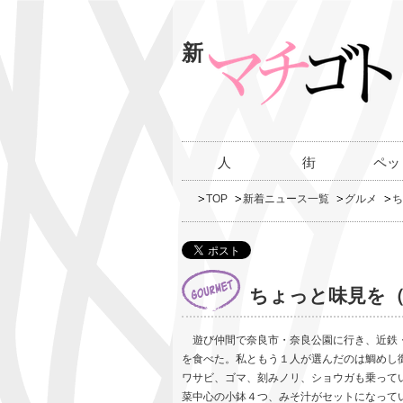
新
人
街
ペッ
TOP
新着ニュース一覧
グルメ
ち
ちょっと味見を（
遊び仲間で奈良市・奈良公園に行き、近鉄・
を食べた。私ともう１人が選んだのは鯛めし
ワサビ、ゴマ、刻みノリ、ショウガも乗って
菜中心の小鉢４つ、みそ汁がセットになって