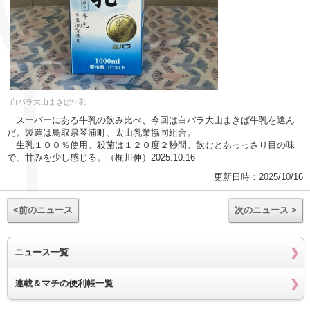
白バラ大山まきば牛乳
スーパーにある牛乳の飲み比べ、今回は白バラ大山まきば牛乳を選ん
だ。製造は鳥取県琴浦町、太山乳業協同組合。
生乳１００％使用。殺菌は１２０度２秒間。飲むとあっっさり目の味
で、甘みを少し感じる。（梶川伸）2025.10.16
更新日時：2025/10/16
<前のニュース
次のニュース >
ニュース一覧
連載＆マチの便利帳一覧