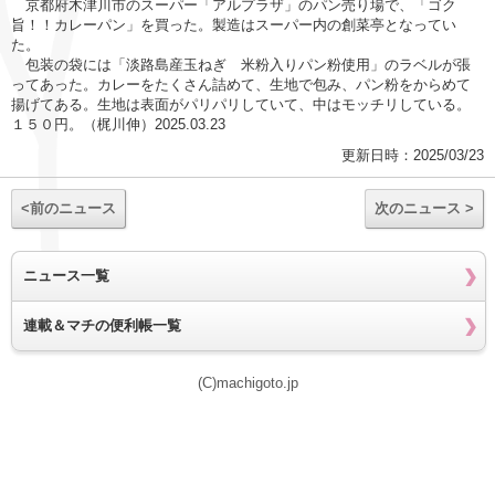
京都府木津川市のスーパー「アルプラザ」のパン売り場で、「ゴク
旨！！カレーパン」を買った。製造はスーパー内の創菜亭となってい
た。
包装の袋には「淡路島産玉ねぎ 米粉入りパン粉使用」のラベルが張
ってあった。カレーをたくさん詰めて、生地で包み、パン粉をからめて
揚げてある。生地は表面がパリパリしていて、中はモッチリしている。
１５０円。（梶川伸）2025.03.23
更新日時：2025/03/23
<前のニュース
次のニュース >
ニュース一覧
連載＆マチの便利帳一覧
(C)machigoto.jp