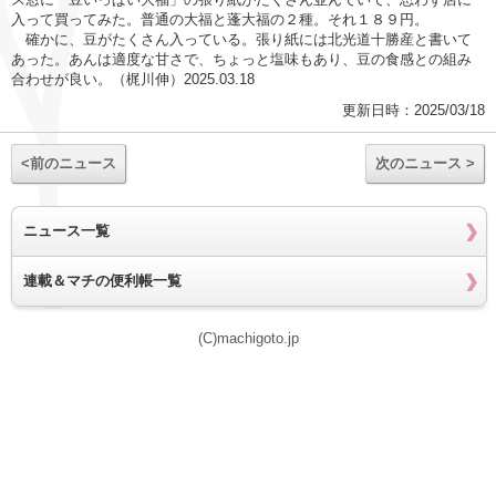
入って買ってみた。普通の大福と蓬大福の２種。それ１８９円。
確かに、豆がたくさん入っている。張り紙には北光道十勝産と書いて
あった。あんは適度な甘さで、ちょっと塩味もあり、豆の食感との組み
合わせが良い。（梶川伸）2025.03.18
更新日時：2025/03/18
<前のニュース
次のニュース >
ニュース一覧
連載＆マチの便利帳一覧
(C)machigoto.jp