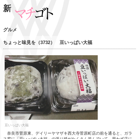
新
グルメ
ちょっと味見を（3732） 豆いっぱい大福
豆いっぱい大福
奈良市菅原東、デイリーヤマザキ西大寺菅原町店の前を通ると、ガラ
ス窓に「豆いっぱい大福」の張り紙がたくさん並んでいて、思わず店に