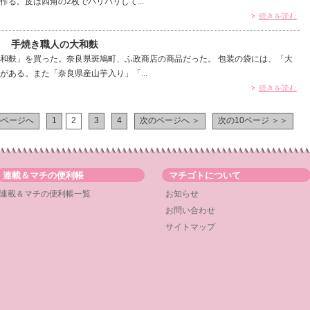
る。皮は四角の2枚でパリパリして...
続きを読む
） 手焼き職人の大和麩
和麩」を買った。奈良県斑鳩町、ふ政商店の商品だった。 包装の袋には、「大
がある。また「奈良県産山芋入り」「...
続きを読む
のページへ
1
2
3
4
次のページへ ＞
次の10ページ ＞＞
連載＆マチの便利帳
マチゴトについて
連載＆マチの便利帳一覧
お知らせ
お問い合わせ
サイトマップ