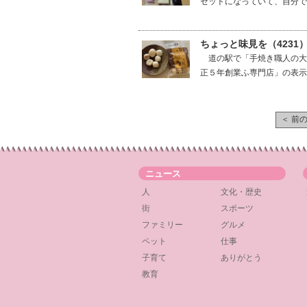
セットになっていて、自分で作
ちょっと味見を（4231
道の駅で「手焼き職人の大
正５年創業ふ専門店」の表示
＜ 前
ニュース
人
文化・歴史
街
スポーツ
ファミリー
グルメ
ペット
仕事
子育て
ありがとう
教育