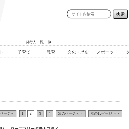
発行人：梶川 伸
ト
子育て
教育
文化・歴史
スポーツ
のページへ
1
2
3
4
次のページへ ＞
次の10ページ ＞＞
88） ローズマリーポテトフライ