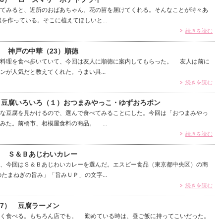
てみると、近所のおばあちゃん。花の苗を届けてくれる。そんなことが時々あ
を作っている。そこに植えてほしいと...
続きを読む
） 神戸の中華（23）順徳
料理を食べ歩いていて、今回は友人に順徳に案内してもらった。 友人は前に
ンが人気だと教えてくれた。うまい具...
続きを読む
） 豆腐いろいろ（１）おつまみやっこ・ゆずおろポン
な豆腐を見かけるので、選んで食べてみることにした。今回は「おつまみやっ
みた。前橋市、相模屋食料の商品。 ...
続きを読む
） Ｓ＆Ｂあじわいカレー
、今回はＳ＆Ｂあじわいカレーを選んだ。エスビー食品（東京都中央区）の商
たまねぎの旨み」「旨みＵＰ」の文字...
続きを読む
87） 豆腐ラーメン
く食べる。もちろん店でも。 勤めている時は、昼ご飯に持ってこいだった。