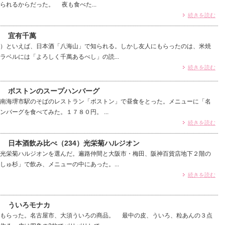
られるからだった。 夜も食べた...
続きを読む
） 宜有千萬
）といえば、日本酒「八海山」で知られる。しかし友人にもらったのは、米焼
ラベルには「よろしく千萬あるべし」の読...
続きを読む
3） ボストンのスープハンバーグ
南海堺市駅のそばのレストラン「ボストン」で昼食をとった。メニューに「名
バーグを食べてみた。１７８０円。 ...
続きを読む
） 日本酒飲み比べ（234）光栄菊ハルジオン
光栄菊ハルジオンを選んだ。遍路仲間と大阪市・梅田、阪神百貨店地下２階の
しゅ杉」で飲み、メニューの中にあった。...
続きを読む
） ういろモナカ
もらった。名古屋市、大須ういろの商品。 最中の皮、ういろ、粒あんの３点