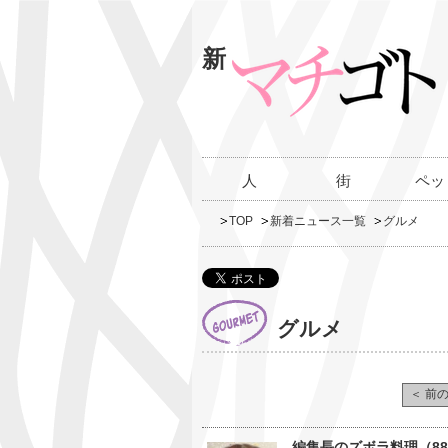
新
人
街
ペッ
TOP
新着ニュース一覧
グルメ
グルメ
＜ 前
編集長のズボラ料理（8