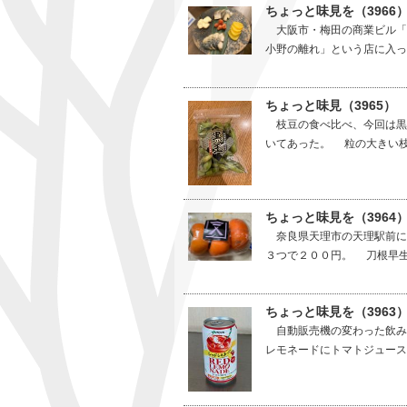
ちょっと味見を（396
大阪市・梅田の商業ビル「
小野の離れ」という店に入っ
ちょっと味見（3965）
枝豆の食べ比べ、今回は黒
いてあった。 粒の大きい枝
ちょっと味見を（3964
奈良県天理市の天理駅前に
３つで２００円。 刀根早生
ちょっと味見を（3963
自動販売機の変わった飲み
レモネードにトマトジュース