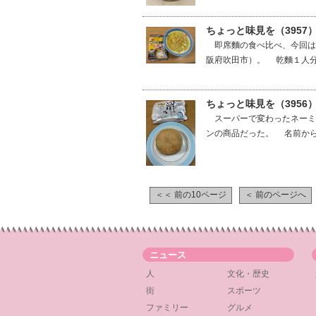
ちょっと味見を（3957
即席麵の食べ比べ、今回はC
阪府吹田市）。 乾麵１人分
ちょっと味見を（3956
スーパーで変わったネーミ
ンの商品だった。 名前から
＜＜ 前の10ページ
＜ 前のページへ
ニュース
人
文化・歴史
街
スポーツ
ファミリー
グルメ