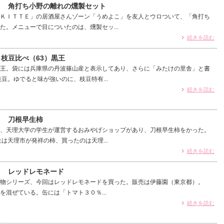
6） 角打ち小野の離れの燻製セット
ＫＩＴＴＥ」の居酒屋さんゾーン「うめよこ」を友人とウロついて、「角打ち
た。メニューで目についたのは、燻製セッ...
続きを読む
 枝豆比べ（63）黒王
王。袋には兵庫県の丹波篠山産と表示してあり、さらに「みたけの里舎」と書
豆。ゆでると味が強いのに、枝豆特有...
続きを読む
） 刀根早生柿
、天理大学の学生が運営するおみやげショップがあり、刀根早生柿をかった。
は天理市が発祥の柿、買ったのは天理...
続きを読む
） レッドレモネード
物シリーズ、今回はレッドレモネードを買った。販売は伊藤園（東京都）。
を混ぜている。缶には「トマト３０％...
続きを読む