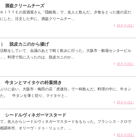
） 酒盗クリームチーズ
ＫＩＴＴＥの居酒屋さん「隠岐島」で、友人と飲んだ。夕食をとった後の店だ
にした。注文した中に、酒盗クリームチー...
続きを読む
）） 脱皮カニのから揚げ
活動をしていて、会議のあとで軽く飲みに行った。大阪市・船場センタービル
」。料理で気に入ったのは、脱皮カニのか...
続きを読む
0） 牛タンとマイタケの朴葉焼き
ぶりに会い、大阪市・梅田の店「虎連坊」で一杯飲んだ。料理の中に、牛タン
た。 牛タンを薄く切り、マイタケと...
続きを読む
9） シードルヴィネガーマスタード
て、友人からシードルヴィネガーマスタードをもらった。フランシス・クロヴ
調布市、オリーヴ・ドゥ・リュック。 ...
続きを読む