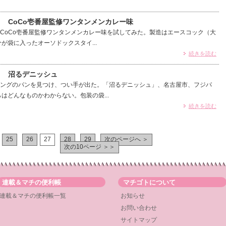
） CoCo壱番屋監修ワンタンメンカレー味
oCo壱番屋監修ワンタンメンカレー味を試してみた。製造はエースコック（大
が袋に入ったオーソドックスタイ...
続きを読む
） 沼るデニッシュ
ングのパンを見つけ、つい手が出た。「沼るデニッシュ」、名古屋市、フジパ
はどんなものかわからない。包装の袋...
続きを読む
25
26
27
28
29
次のページへ ＞
次の10ページ ＞＞
連載＆マチの便利帳
マチゴトについて
連載＆マチの便利帳一覧
お知らせ
お問い合わせ
サイトマップ