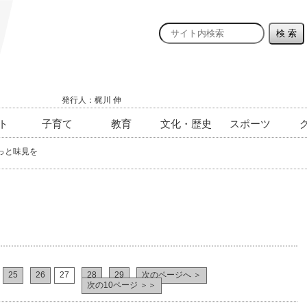
発行人：梶川 伸
ト
子育て
教育
文化・歴史
スポーツ
っと味見を
25
26
27
28
29
次のページへ ＞
次の10ページ ＞＞