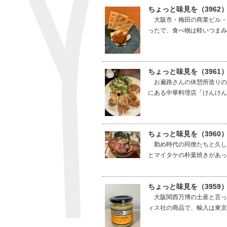
ちょっと味見を（3962
大阪市・梅田の商業ビル・
ったで、食べ物は軽いつまみ
ちょっと味見を（3961
お遍路さんの休憩所造りの
にある中華料理店「けんけん
ちょっと味見を（396
勤め時代の同僚たちと久し
とマイタケの朴葉焼きがあっ
ちょっと味見を（395
大阪関西万博の土産と言っ
ィス社の商品で、輸入は東京都