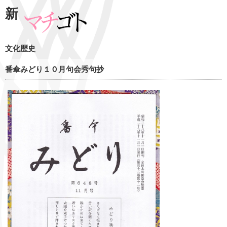
新
文化歴史
番傘みどり１０月句会秀句抄