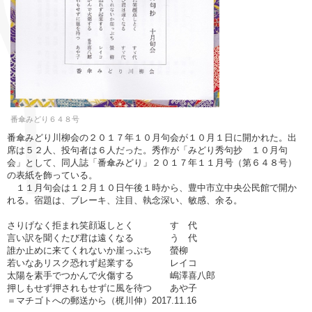
番傘みどり６４８号
番傘みどり川柳会の２０１７年１０月句会が１０月１日に開かれた。出
席は５２人、投句者は６人だった。秀作が「みどり秀句抄 １０月句
会」として、同人誌「番傘みどり」２０１７年１１月号（第６４８号）
の表紙を飾っている。
１１月句会は１２月１０日午後１時から、豊中市立中央公民館で開か
れる。宿題は、ブレーキ、注目、執念深い、敏感、余る。
さりげなく拒まれ笑顔返しとく すゞ代
言い訳を聞くたび君は遠くなる うゞ代
誰か止めに来てくれないか崖っぷち 螢柳
若いなあリスク恐れず起業する レイコ
太陽を素手でつかんで火傷する 嶋澤喜八郎
押しもせず押されもせずに風を待つ あや子
＝マチゴトへの郵送から（梶川伸）2017.11.16