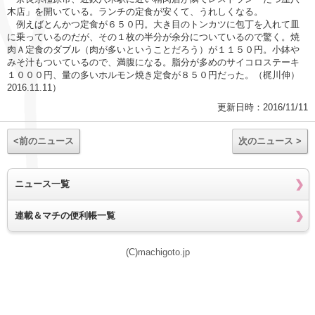
木店」を開いている。ランチの定食が安くて、うれしくなる。
例えばとんかつ定食が６５０円。大き目のトンカツに包丁を入れて皿
に乗っているのだが、その１枚の半分が余分についているので驚く。焼
肉Ａ定食のダブル（肉が多いということだろう）が１１５０円。小鉢や
みそ汁もついているので、満腹になる。脂分が多めのサイコロステーキ
１０００円、量の多いホルモン焼き定食が８５０円だった。（梶川伸）
2016.11.11）
更新日時：2016/11/11
<前のニュース
次のニュース >
ニュース一覧
連載＆マチの便利帳一覧
(C)machigoto.jp