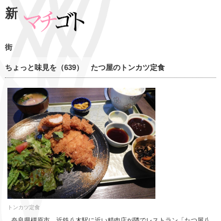
新
街
ちょっと味見を（639） たつ屋のトンカツ定食
トンカツ定食
奈良県橿原市、近鉄八木駅に近い精肉店が隣でレストラン「たつ屋八