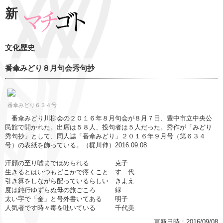
新
文化歴史
番傘みどり８月句会秀句抄
番傘みどり６３４号
番傘みどり川柳会の２０１６年８月句会が８月７日、豊中市立中央公
民館で開かれた。出席は５８人、投句者は５人だった。秀作が「みどり
秀句抄」として、同人誌「番傘みどり」２０１６年９月号（第６３４
号）の表紙を飾っている。（梶川伸）2016.09.08
汗顔の至り嘘までほめられる 克子
生きるとはいつもどこかで疼くこと すゞ代
引き算をしながら配っているらしい きよえ
度は鈍行ゆずらぬ母の旅ごころ 緑
太い字で「金」と号外書いてある 明子
人気者です時々毒を吐いている 千代美
更新日時：2016/09/08