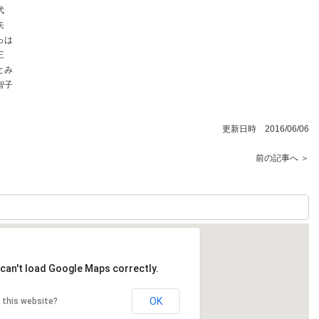
代
矢
っは
三
とみ
智子
更新日時 2016/06/06
前の記事へ ＞
can't load Google Maps correctly.
OK
 this website?