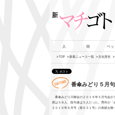
新
人
街
ペッ
TOP
新着ニュース一覧
文化歴史
番傘みどり５月句
番傘みどり川柳会の２０１６年５月句会が５
席は５８人、投句者は５人だった。秀作が「
２０１６年６月号（第６３１号）の表紙を飾