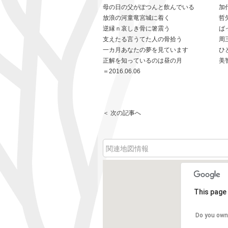
母の日の父がぽつんと飲んでいる 加
放浪の河童竜宮城に着く 哲
逆縁ｎ哀しき骨に箸震う ば
支えたる言うてた人の骨拾う 周
一カ月あなたの夢を見ています ひ
正解を知っているのは昼の月 美
＝2016.06.06
＜ 次の記事へ
関連地図情報
This page 
Do you own