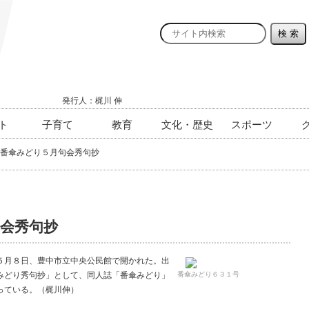
発行人：梶川 伸
ト
子育て
教育
文化・歴史
スポーツ
番傘みどり５月句会秀句抄
会秀句抄
月８日、豊中市立中央公民館で開かれた。出
みどり秀句抄」として、同人誌「番傘みどり」
番傘みどり６３１号
っている。（梶川伸）