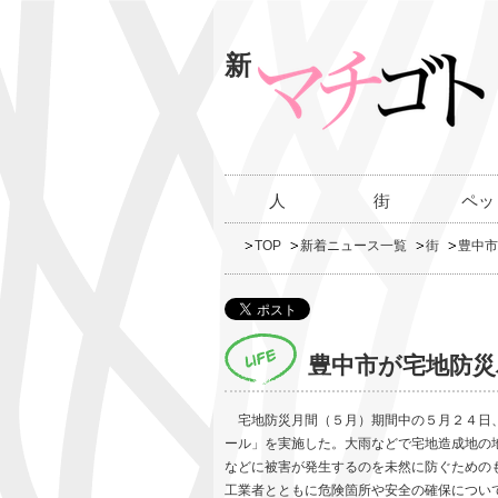
新
人
街
ペッ
TOP
新着ニュース一覧
街
豊中市
豊中市が宅地防
宅地防災月間（５月）期間中の５月２４日、
ール」を実施した。大雨などで宅地造成地の
などに被害が発生するのを未然に防ぐための
工業者とともに危険箇所や安全の確保につい