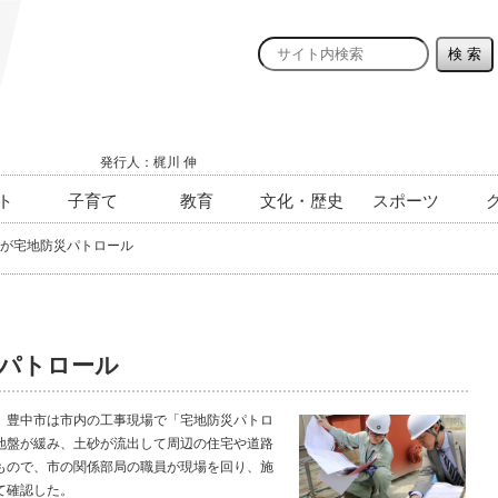
発行人：梶川 伸
ト
子育て
教育
文化・歴史
スポーツ
が宅地防災パトロール
災パトロール
豊中市は市内の工事現場で「宅地防災パトロ
地盤が緩み、土砂が流出して周辺の住宅や道路
もので、市の関係部局の職員が現場を回り、施
て確認した。