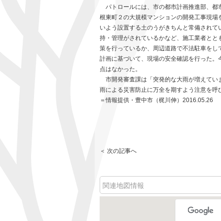
パトロールには、市の都市計画推進部、都市
根東町２の大規模マンションの開発工事現場
いよう設置する土のうがきちんと常備されて
持・管理がされているかなど、施工業者とと
策を行っているか、周辺道路で不法駐車をし
計画に基づいて、現場の安全確認を行った。
点はなかった。
市開発審査課は「突発的な大雨が増えていま
雨による災害防止に万全を期すよう注意を呼
＝情報提供・豊中市（梶川伸）2016.05.26
＜ 次の記事へ
関連地図情報