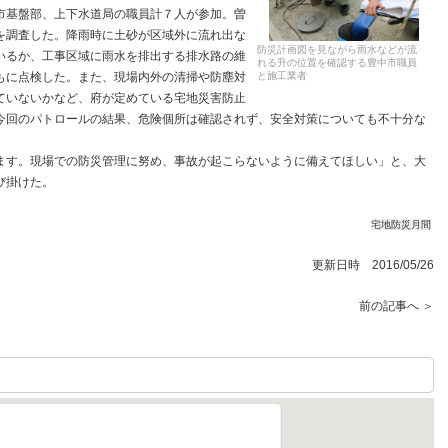
基盤部、上下水道局の職員計７人が参加。曽
を調査した。降雨時に土砂が区域外に流れ出な
防災計画図を見ながら雨水などが流
いるか、工事区域に雨水を排出する排水路の維
れる升の位置を確認する豊中市職員
もに点検した。また、現場内外の清掃や防塵対
と施工業者
ていないかなど、府が定めている宅地災害防止
今回のパトロールの結果、危険個所は確認されず、安全対策についても不十分な
す。現場での防災管理に努め、事故が起こらないように備えてほしい」と、大
び掛けた。
宅地防災月間
更新日時 2016/05/26
前の記事へ ＞