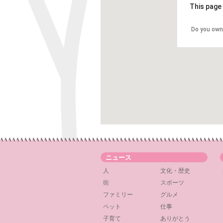
This page 
Do you own
ニュース
人
文化・歴史
街
スポーツ
ファミリー
グルメ
ペット
仕事
子育て
ありがとう