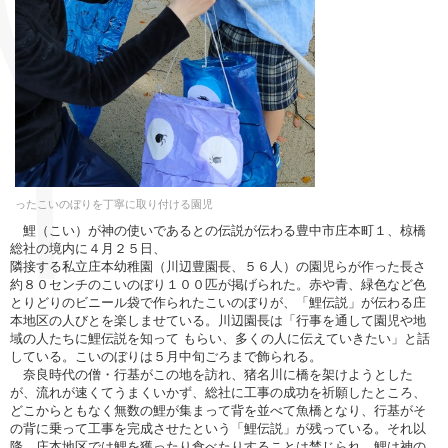
ったこいのぼりを丁寧に取り付ける園児
鯉（こい）が神の使いであるとの伝説が伝わる豊中市庄本町１、椋橋
総社の境内に４月２５日、
隣接する私立庄本幼稚園（川辺豊園長、５６人）の園児らが作った長さ
約８０センチのこいのぼり１００匹が掲げられた。赤や青、緑色など色
とりどりのビニール袋で作られたこいのぼりが、「鯉伝説」が伝わる庄
本地区の人びとを楽しませている。川辺園長は「行事を通して園児や地
域の人たちに鯉伝説を知って もらい、多くの人に伝えていきたい」と話
している。こいのぼりは５月中旬ごろまで飾られる。
奈良時代の僧・行基がこの地を訪れ、猪名川に橋を架けようとした
が、流れが速くてうまくいかず、総社に工事の成功を祈願したところ、
どこからともなく無数の鯉が集まって背を並べて魚橋となり、行基がそ
の背に乗って工事を完成させたという「鯉伝説」が残っている。それ以
降、庄本地区では鯉を獲ったり食べたりすることは禁じられ、鯉は神の