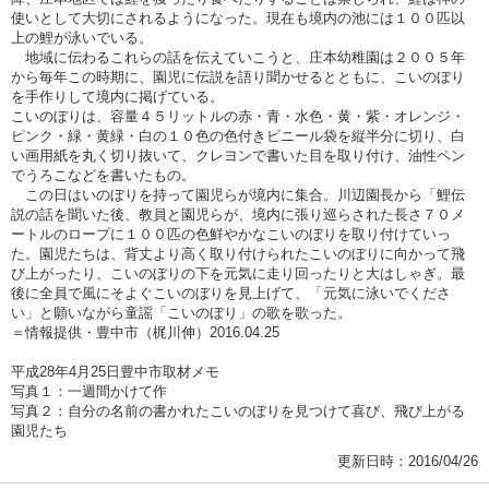
使いとして大切にされるようになった。現在も境内の池には１００匹以
上の鯉が泳いでいる。
地域に伝わるこれらの話を伝えていこうと、庄本幼稚園は２００５年
から毎年この時期に、園児に伝説を語り聞かせるとともに、こいのぼり
を手作りして境内に掲げている。
こいのぼりは、容量４５リットルの赤・青・水色・黄・紫・オレンジ・
ピンク・緑・黄緑・白の１０色の色付きビニール袋を縦半分に切り、白
い画用紙を丸く切り抜いて、クレヨンで書いた目を取り付け、油性ペン
でうろこなどを書いたもの。
この日はいのぼりを持って園児らが境内に集合。川辺園長から「鯉伝
説の話を聞いた後、教員と園児らが、境内に張り巡らされた長さ７０メ
ートルのロープに１００匹の色鮮やかなこいのぼりを取り付けていっ
た。園児たちは、背丈より高く取り付けられたこいのぼりに向かって飛
び上がったり、こいのぼりの下を元気に走り回ったりと大はしゃぎ。最
後に全員で風にそよぐこいのぼりを見上げて、「元気に泳いでくださ
い」と願いながら童謡「こいのぼり」の歌を歌った。
＝情報提供・豊中市（梶川伸）2016.04.25
平成28年4月25日豊中市取材メモ
写真１：一週間かけて作
写真２：自分の名前の書かれたこいのぼりを見つけて喜び、飛び上がる
園児たち
更新日時：2016/04/26