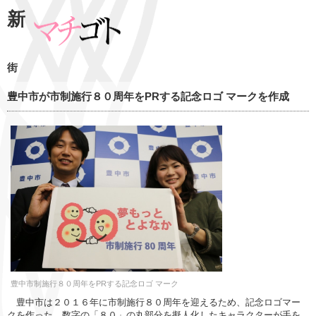
新
街
豊中市が市制施行８０周年をPRする記念ロゴ マークを作成
豊中市制施行８０周年をPRする記念ロゴ マーク
豊中市は２０１６年に市制施行８０周年を迎えるため、記念ロゴマー
クを作った。数字の「８０」の丸部分を擬人化したキャラクターが手を