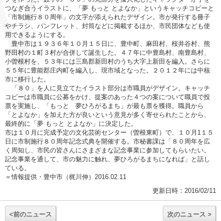
つなぎ合うイラストに、「夢 もっと とよなか」というキャッチコピーと
「市制施行８０周年」の文字が添えられたデザイン。市が発行する冊子
やチラシ、パンフレット、封筒などに掲載するほか、市民団体なども使
用できるようにする。
豊中市は１９３６年１０月１５日に、豊中町、麻田村、桜井谷村、熊
野田村の１町３村が合併して誕生した。４７年に中豊島村、南豊島村、
小曽根村を、５３年には三島郡新田村のうち大字上新田を編入。さらに
５５年に豊能郡庄内町を編入し、現市域となった。２０１２年には中核
市に移行した。
「８０」を人に見立てたイラスト部分は市職員がデザイン。キャッチ
コピーは市職員に公募をかけ、提案のあった４つの案について職員で投
票を実施し、「もっと 夢ひろがるまち」が最も票を獲得。職員から
「とよなか」を加えた方が良いという意見が多く寄せられたことから、
最終的に「夢 もっと とよなか」に決定した。
市は１０月に完成予定の文化芸術センター（曽根東町）で、１０月1１５
日に市制施行８０周年記念式典を開催する。市秘書課は「８０周年を広
く周知し、市民の皆さんにさまざまな記念事業に参加してもらいたい。
記念事業を通して、市の魅力に触れ、夢ひろがるまちになれば」と話し
ている。
＝情報提供・豊中市（梶川伸）2016.02.11
更新日時：2016/02/11
<前のニュース
次のニュース >