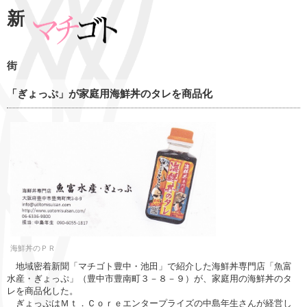
新
街
「ぎょっぷ」が家庭用海鮮丼のタレを商品化
海鮮丼のＰＲ
地域密着新聞「マチゴト豊中・池田」で紹介した海鮮丼専門店「魚富
水産・ぎょっぷ」（豊中市豊南町３－８－９）が、家庭用の海鮮丼のタ
レを商品化した。
ぎょっぷはＭｔ．Ｃｏｒｅエンタープライズの中島年生さんが経営し