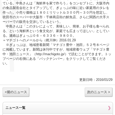
ている。中島さんは「海鮮丼を家で作ろう」をコンセプトに、大阪市内
の食品製造会社とタイアップして、ぎょっぷの味に近い家庭用のタレを
作った。小売り価格は１８０ミリリットル３００円～３０円を想定し、
吹田市のスーパーや大阪市・千林商店街の鮮魚店、さらに関西の大手ス
ーパーでの販売を交渉しているという。
中島さんは「このタレによって、美味しい、簡単、お子様も食べられ
る、という海鮮丼という食文化が、家庭でも広まってほしい」としてい
る。連絡はぎょっぷ０６－６３３６－９８００。
＝マチゴトへのメールから（梶川伸）2016.01.29
※ぎょっぷは、地域密着新聞「マチゴト豊中・池田」５２号８ページ
に掲載しています。新聞は休刊中ですが、地域密着ウェブ「マチゴト豊
中・池田ニュース」（http://machigoto.jp/）で読むことができます。トッ
プページの右側にある「バックナンバー」をクリックしてご覧くださ
い。
更新日時：2016/01/29
<前のニュース
次のニュース >
ニュース一覧