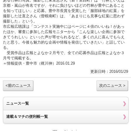
ある竹林の写真。撮影した東里恵さん（新千里西町）は「竹林といえば
京都・嵐山が有名ですが、それに負けないほどの竹林が豊中にあること
を知ってほしい」と応募。豊中市長賞を受賞した「服部緑地の紅葉」を
撮影した辻直之さん（曽根南町）は、「あまりにも見事な紅葉に思わず
撮影した」という。
市広報広聴課は「コンテスト実施中にはページに４倍のいいね！があっ
たほか、審査に参加した広報モニターから『こんな楽しい企画に参加で
きてうれしい』といった声が寄せられるなど、多くの人に喜んでもらえ
たと思う。今後も魅力的な企画や情報を発信していきたい」と話してい
る。
受賞作品は広報とよなか２月号で、全ての応募作品は広報とよなか３
月号で掲載する。
＝情報提供・豊中市（梶川伸）2016.01.29
更新日時：2016/01/29
<前のニュース
次のニュース >
ニュース一覧
連載＆マチの便利帳一覧