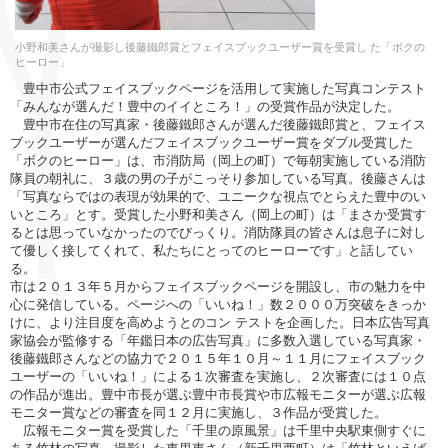
小野和美さんが撮影し後藤鐵郎賞とフェイスブックユーザー賞を受賞し た「ボクの
ヒーロー」
豊中市公式フェイスブックページを活用して実施した写真コンテスト
「みんなが選んだ！豊中のイイところ！」の受賞作品が決定した。
豊中市在住の写真家・後藤鐵郎さんが選んだ後藤鐵郎賞と、フェイス
ブックユーザーが選んだフェイスブックユーザー賞をダブル受賞した
「ボクのヒーロー」は、市消防局（岡上の町）で毎朝実施している消防
隊員の朝礼に、３歳の男の子がこっそり参加している写真。後藤さんは
「写真ならではの表現が効果的で、ユニークな視点でとらえた豊中のい
いところ」とす。受賞した小野和美さん（岡上の町）は「まさか受賞す
るとは思っていなかったのでびっくり。消防隊員の皆さんは息子に対し
て優しく接してくれて、私たちにとってのヒーローです」と話してい
る。
市は２０１３年５月からフェイスブックページを開設し、市の魅力を中
心に発信している。ページへの「いいね！」数２０００万突破をきっか
けに、より注目度を高めようとのコン テストを企画した。日本広告写真
家協会が監修する「年鑑日本の広告写真」に多数入選している写真家・
後藤鐵郎さんなどの協力で２０１５年１０月～１１月にフェイスブック
ユーザーの「いいね！」による１次審査を実施し、２次審査には１０点
の作品が進出。豊中市長が選ぶ豊中市長賞や市広報モニターが選ぶ広報
モニター賞などの審査を同１２月に実施し、３作品が受賞した。
広報モニター賞を受賞した「千里の原風景」は千里中央駅東側すぐに