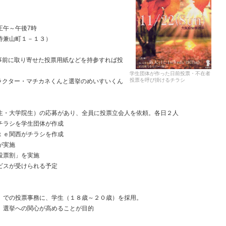
正午～午後7時
待兼山町１－１３）
事前に取り寄せた投票用紙などを持参すれば投
学生団体が作った日前投票・不在者
投票を呼び掛けるチラシ
ラクター・マチカネくんと選挙のめいすいくん
生・大学院生）の応募があり、全員に投票立会人を依頼。各日２人
チラシを学生団体が作成
ｔｅ関西がチラシを作成
が実施
投票割」を実施
ビスが受けられる予定
）での投票事務に、学生（１８歳～２０歳）を採用。
、選挙への関心が高めることが目的