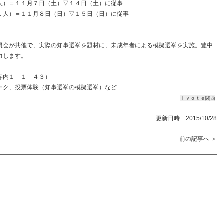
人）＝１１月７日（土）▽１４日（土）に従事
１人）＝１１月８日（日）▽１５日（日）に従事
員会が共催で、実際の知事選挙を題材に、未成年者による模擬選挙を実施。豊中
力します。
寺内１－１－４３）
ーク、投票体験（知事選挙の模擬選挙）など
ｉｖｏｔｅ関西
更新日時 2015/10/28
前の記事へ ＞