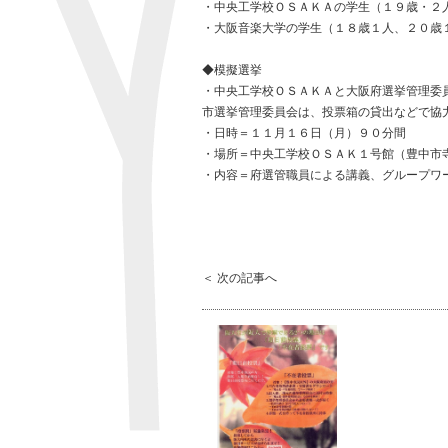
・中央工学校ＯＳＡＫＡの学生（１９歳・２
・大阪音楽大学の学生（１８歳１人、２０歳
◆模擬選挙
・中央工学校ＯＳＡＫＡと大阪府選挙管理委
市選挙管理委員会は、投票箱の貸出などで協
・日時＝１１月１６日（月）９０分間
・場所＝中央工学校ＯＳＡＫ１号館（豊中市
・内容＝府選管職員による講義、グループワ
＜ 次の記事へ