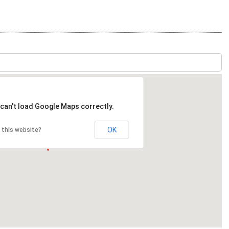
can't load Google Maps correctly.
OK
 this website?