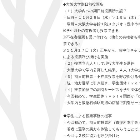
◆大阪大学期日前投票所
（１）大学内への期日前投票所の設７
・日時＝１１月２８日（水）▽１９日（木）
・場所＝大阪大学会館１階スタジオ（豊中市
※学生以外の有権者も投票できる
※不在者投票も受け付ける（他市の有権者も
票できる）
※１１月１７日（火）正午から、豊中市キャ
による投票呼び掛けを実施
（２）投票立会人として現役大学生を選任
・大阪大学で学内公募した結果、４人（大学
（３）期日前投票・不在者投票を呼び掛ける
・統一地方選挙に引き続き、学生団体ｉｖｏ
（４）投票済証での割引サービスを学生団体
・今回初めて、学生団体ｉｖｏｔｅ関西が「
・大学内と阪急石橋駅周辺の店舗で割引サー
◆学生による投票事務の従事
・今回初めて、期日前投票所（市役所本庁舎
・若者に選挙の裏方を体験してもらうことで
・今回は２校に協力を呼び掛けた